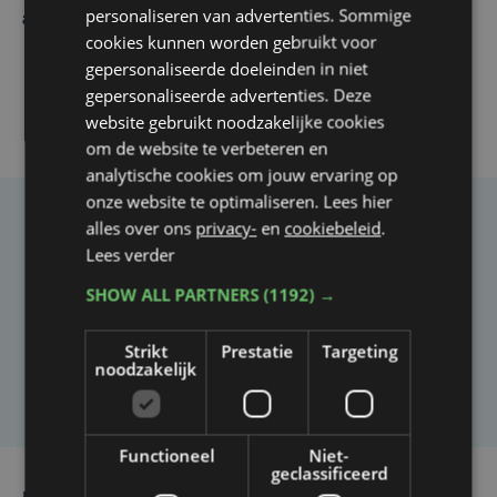
personaliseren van advertenties. Sommige
afgesloten
cookies kunnen worden gebruikt voor
gepersonaliseerde doeleinden in niet
gepersonaliseerde advertenties. Deze
website gebruikt noodzakelijke cookies
om de website te verbeteren en
analytische cookies om jouw ervaring op
onze website te optimaliseren. Lees hier
alles over ons
privacy-
en
cookiebeleid
.
Taalfout opgemerkt?
Lees verder
Heb je een taal- of schrijffout opgemerkt in dit
SHOW ALL PARTNERS
(1192) →
artikel?
Strikt
Prestatie
Targeting
noodzakelijk
Laat het ons weten
Functioneel
Niet-
geclassificeerd