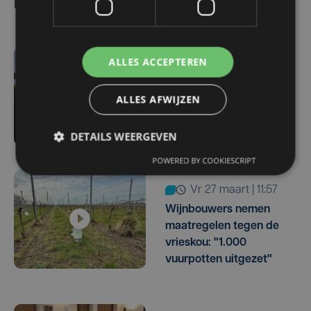
Lees ook
ALLES ACCEPTEREN
ma 30 maart | 14:42
2025 recordjaar voor
ALLES AFWIJZEN
wijn, West-Vlaanderen
één van koplopers
DETAILS WEERGEVEN
POWERED BY COOKIESCRIPT
vr 27 maart | 11:57
Wijnbouwers nemen
maatregelen tegen de
vrieskou: "1.000
vuurpotten uitgezet"