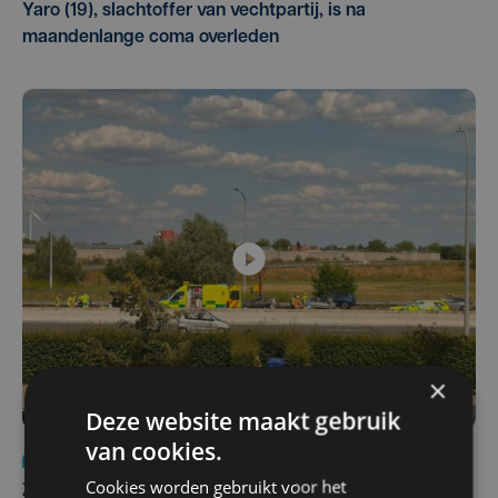
Yaro (19), slachtoffer van vechtpartij, is na
maandenlange coma overleden
×
Deze website maakt gebruik
van cookies.
Nieuws
Update
za 1 augustus | 17:21
Cookies worden gebruikt voor het
Zwaar ongeval op E403 in Izegem: drie rijstroken