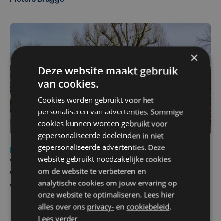
×
Deze website maakt gebruik
van cookies.
Cookies worden gebruikt voor het
personaliseren van advertenties. Sommige
cookies kunnen worden gebruikt voor
gepersonaliseerde doeleinden in niet
gepersonaliseerde advertenties. Deze
Nieuws
wo 5 augustus | 11:57
website gebruikt noodzakelijke cookies
Vier Oostendse gynaecologen versterken dienst in AZ
om de website te verbeteren en
West, dat ook een nieuwe voltijdse gynaecoloog
analytische cookies om jouw ervaring op
verwelkomt
onze website te optimaliseren. Lees hier
alles over ons
privacy-
en
cookiebeleid
.
Lees verder