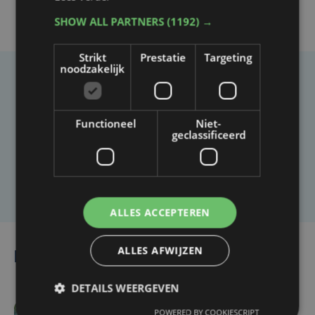
SHOW ALL PARTNERS
(1192) →
Strikt
Prestatie
Targeting
noodzakelijk
Taalfout opgemerkt?
Heb je een taal- of schrijffout opgemerkt in dit
Functioneel
Niet-
artikel?
geclassificeerd
Laat het ons weten
ALLES ACCEPTEREN
ALLES AFWIJZEN
Lees ook
DETAILS WEERGEVEN
POWERED BY COOKIESCRIPT