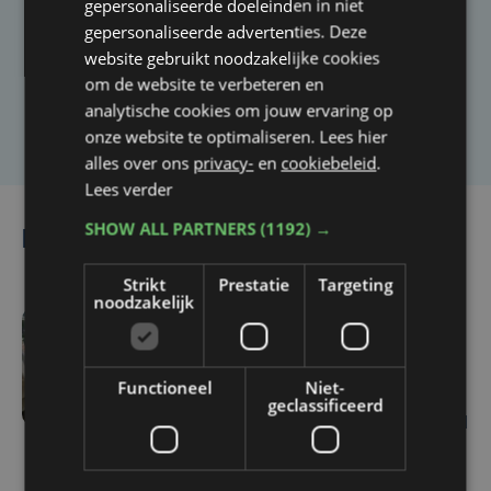
gepersonaliseerde doeleinden in niet
Heb je een taal- of schrijffout opgemerkt in dit
gepersonaliseerde advertenties. Deze
artikel?
website gebruikt noodzakelijke cookies
om de website te verbeteren en
analytische cookies om jouw ervaring op
Laat het ons weten
onze website te optimaliseren. Lees hier
alles over ons
privacy-
en
cookiebeleid
.
Lees verder
SHOW ALL PARTNERS
(1192) →
Lees ook
Strikt
Prestatie
Targeting
noodzakelijk
zo 21 juni | 11:47
School in Waregem
Functioneel
Niet-
volledig ondergelopen na
geclassificeerd
onweer: "Het water stond
25 cm hoog"