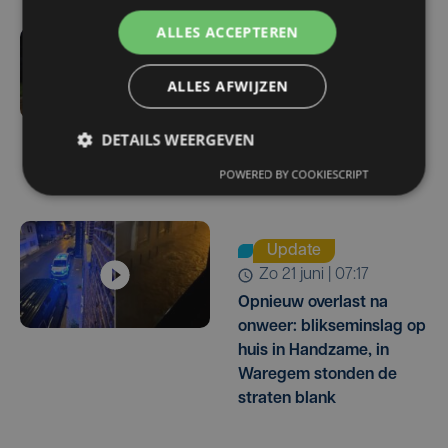
ALLES ACCEPTEREN
zo 21 juni | 07:54
ALLES AFWIJZEN
Hevig onweer:
modderstroom loopt
huizen binnen in
DETAILS WEERGEVEN
Westouter
POWERED BY COOKIESCRIPT
Update
zo 21 juni | 07:17
Opnieuw overlast na
onweer: blikseminslag op
huis in Handzame, in
Waregem stonden de
straten blank