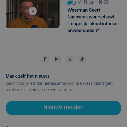
vr 19 juni | 16:35
Weerman Geert
Naessens waarschuwt:
"mogelijk lokaal intense
onweersbuien"
Maak zelf het nieuws
Zie of hoor je iets dat interessant is voor alle West-Vlamingen,
aarzel dan niet om ons te contacteren.
Nieuws melden