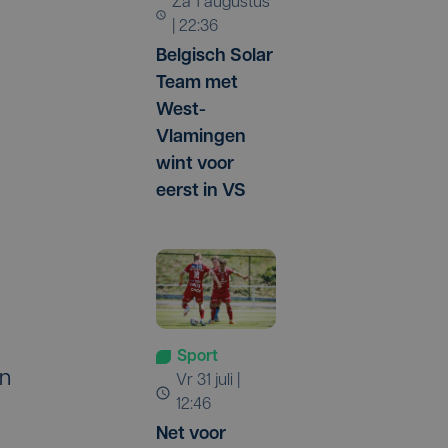
za 1 augustus
| 22:36
Belgisch Solar
Team met
West-
Vlamingen
wint voor
eerst in VS
Sport
en
vr 31 juli |
12:46
Net voor