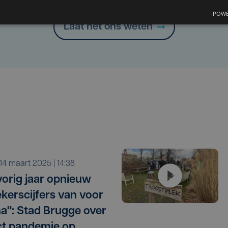
POWE
Laat het ons weten
r 14 maart 2025 | 14:38
vorig jaar opnieuw
kerscijfers van voor
a": Stad Brugge over
t pandemie op