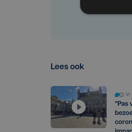
Lees ook
v
"Pas 
bezoe
coron
impac