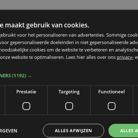
e maakt gebruik van cookies.
ebruikt voor het personaliseren van advertenties. Sommige coo
oor gepersonaliseerde doeleinden in niet gepersonaliseerde adv
 noodzakelijke cookies om de website te verbeteren en analytisc
onze website te optimaliseren. Lees hier alles over ons
privacy-
e
TNERS
(1192) →
Prestatie
Targeting
Functioneel
Taalfout opgemerkt?
ERGEVEN
ALLES AFWIJZEN
ALLES 
Heb je een taal- of schrijffout opgemerkt in dit artikel?