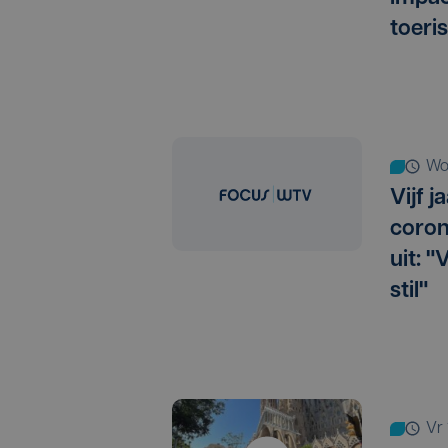
toeri
w
Vijf 
coron
uit: "
stil"
v