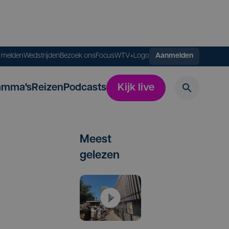
s melden
Wedstrijden
Bezoek ons
FocusWTV+
Logo
Aanmelden
amma's
Reizen
Podcasts
Kijk live
Meest
gelezen