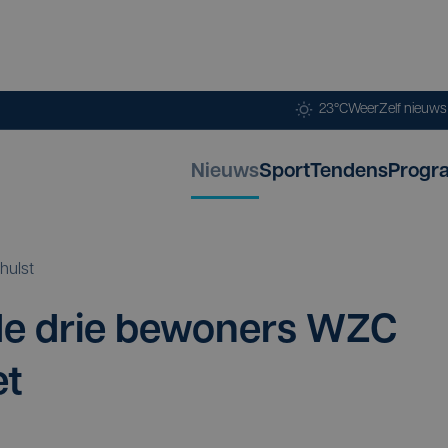
23°C
Weer
Zelf nieuw
Nieuws
Sport
Tendens
Progr
hulst
de drie bewo­ners
WZC
et