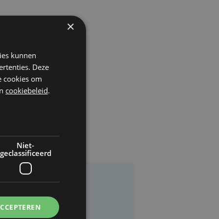
×
kies kunnen
ertenties. Deze
he cookies om
n
cookiebeleid
.
Niet-
geclassificeerd
ACCEPTEREN