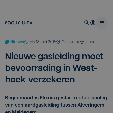
Nieuws
ma 18 mei 2015
Oostkamp
Ieper
Nieu­we gas­lei­ding moet
bevoor­ra­ding in West­
hoek verzekeren
Begin maart is Fluxys gestart met de aanleg
van een aardgasleiding tussen Alveringem
en Maldegem.