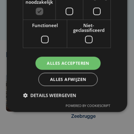
artikel?
noodzakelijk
Laat het ons weten
Functioneel
Niet-
geclassificeerd
Lees ook
ALLES ACCEPTEREN
ALLES AFWIJZEN
wo 3 december | 16:32
DETAILS WEERGEVEN
Verbod op Russisch gas
zal geen grote impact
POWERED BY COOKIESCRIPT
hebben op haven
Zeebrugge