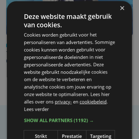
×
Deze website maakt gebruik
van cookies.
Cookies worden gebruikt voor het
personaliseren van advertenties. Sommige
Nieuws
do 6 augustus | 21:30
cookies kunnen worden gebruikt voor
Yaro (19), slachtoffer van vechtpartij, is na
gepersonaliseerde doeleinden in niet
maandenlange coma overleden
gepersonaliseerde advertenties. Deze
website gebruikt noodzakelijke cookies
om de website te verbeteren en
analytische cookies om jouw ervaring op
onze website te optimaliseren. Lees hier
alles over ons
privacy-
en
cookiebeleid
.
Lees verder
SHOW ALL PARTNERS
(1192) →
Taalfout opgemerkt?
Heb je een taal- of schrijffout opgemerkt in dit
Strikt
Prestatie
Targeting