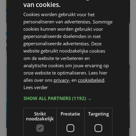
van cookies.
Cookies worden gebruikt voor het
personaliseren van advertenties. Sommige
cookies kunnen worden gebruikt voor
Nieuws
di 4 augustus | 09:32
gepersonaliseerde doeleinden in niet
Man en vrouw dood aangetroffen in woning in Sint-
gepersonaliseerde advertenties. Deze
Pieters Brugge
website gebruikt noodzakelijke cookies
om de website te verbeteren en
analytische cookies om jouw ervaring op
onze website te optimaliseren. Lees hier
alles over ons
privacy-
en
cookiebeleid
.
Lees verder
SHOW ALL PARTNERS
(1192) →
Strikt
Prestatie
Targeting
noodzakelijk