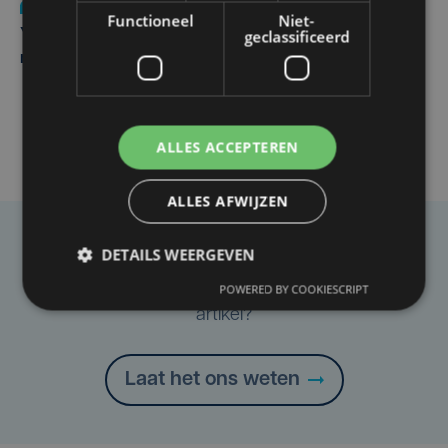
Nieuws
do 6 augustus | 21:30
Functioneel
Niet-
geclassificeerd
Yaro (19), slachtoffer van vechtpartij, is na
maandenlange coma overleden
ALLES ACCEPTEREN
ALLES AFWIJZEN
Taalfout opgemerkt?
DETAILS WEERGEVEN
Heb je een taal- of schrijffout opgemerkt in dit
POWERED BY COOKIESCRIPT
artikel?
Laat het ons weten