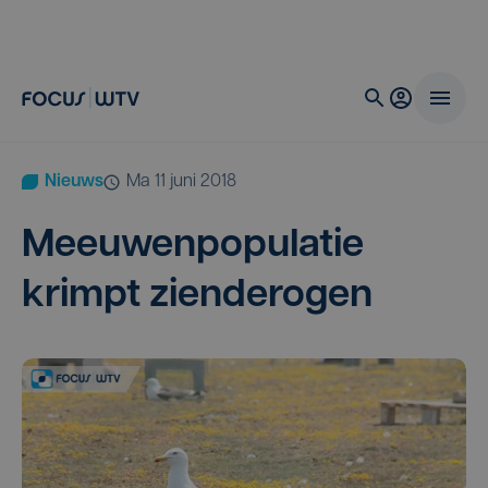
Nieuws
ma 11 juni 2018
Meeu­wen­po­pu­la­tie
krimpt zienderogen