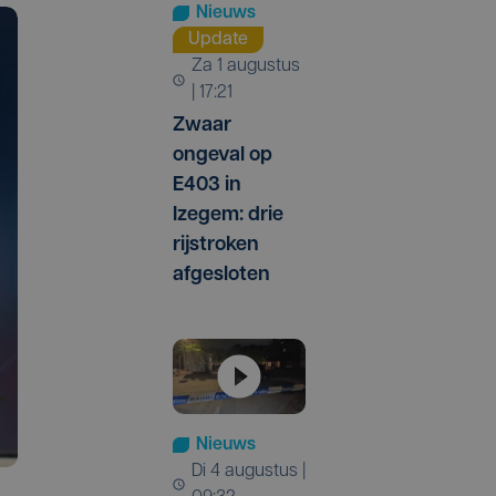
Nieuws
Update
za 1 augustus
| 17:21
Zwaar
ongeval op
E403 in
Izegem: drie
rijstroken
afgesloten
Nieuws
di 4 augustus |