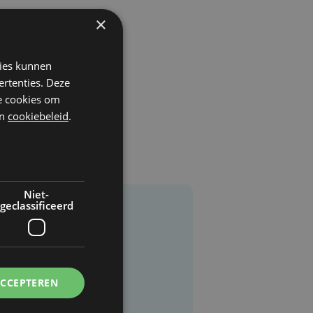
×
kies kunnen
ertenties. Deze
he cookies om
n
cookiebeleid
.
Niet-
geclassificeerd
ACCEPTEREN