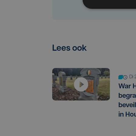
Lees ook
di
War H
begra
bevei
in Ho