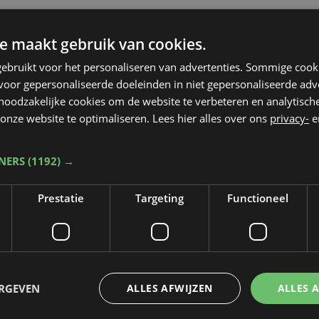
e maakt gebruik van cookies.
ebruikt voor het personaliseren van advertenties. Sommige coo
oor gepersonaliseerde doeleinden in niet gepersonaliseerde adv
 noodzakelijke cookies om de website te verbeteren en analytisc
onze website te optimaliseren. Lees hier alles over ons
privacy-
e
TNERS
(1192) →
Prestatie
Targeting
Functioneel
Taalfout opgemerkt?
Heb je een taal- of schrijffout opgemerkt in dit artikel?
ERGEVEN
ALLES AFWIJZEN
ALLES 
Laat het ons weten