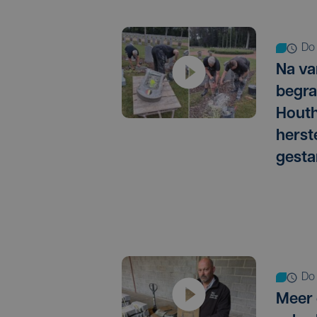
do
Na va
begra
Houth
herst
gesta
do
Meer 