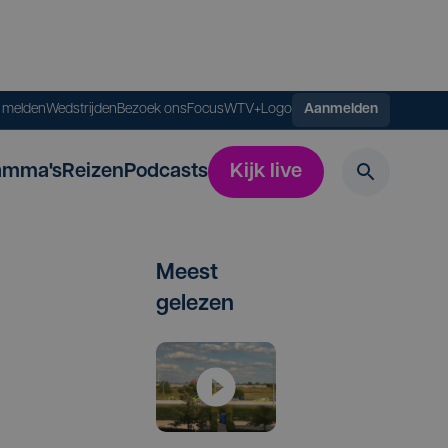
s melden
Wedstrijden
Bezoek ons
FocusWTV+
Logo
Aanmelden
amma's
Reizen
Podcasts
Kijk live
Meest
gelezen