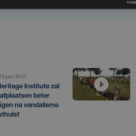
POWE
 23 juni | 15:07
eritage Institute zal
afplaatsen beter
ligen na vandalisme
uthulst