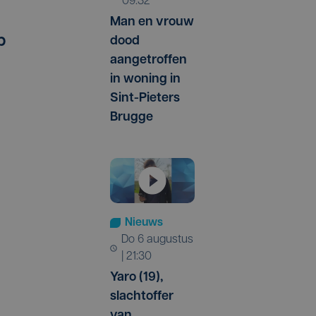
09:32
Man en vrouw
p
dood
aangetroffen
in woning in
Sint-Pieters
Brugge
Nieuws
do 6 augustus
| 21:30
Yaro (19),
slachtoffer
van