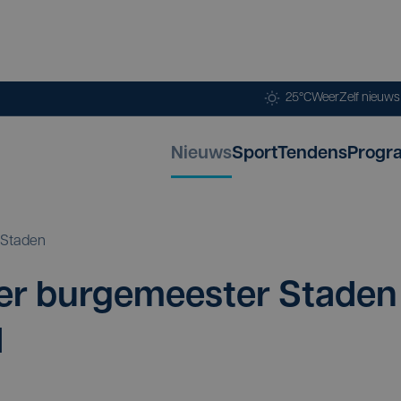
25°C
Weer
Zelf nieuw
Nieuws
Sport
Tendens
Progr
Staden
er bur­ge­mees­ter Staden
d