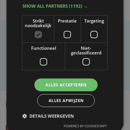
SHOW ALL PARTNERS
(1192) →
Strikt
Prestatie
Targeting
noodzakelijk
Taalfout opgemerkt?
Heb je een taal- of schrijffout opgemerkt in dit
Functioneel
Niet-
geclassificeerd
artikel?
Laat het ons weten
ALLES ACCEPTEREN
ALLES AFWIJZEN
Lees ook
DETAILS WEERGEVEN
POWERED BY COOKIESCRIPT