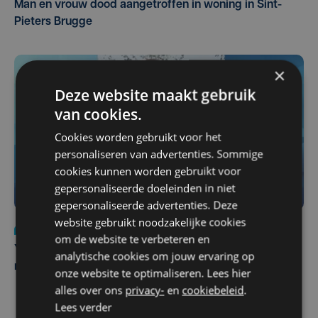
Man en vrouw dood aangetroffen in woning in Sint-
Pieters Brugge
×
Deze website maakt gebruik
van cookies.
Cookies worden gebruikt voor het
personaliseren van advertenties. Sommige
cookies kunnen worden gebruikt voor
gepersonaliseerde doeleinden in niet
gepersonaliseerde advertenties. Deze
website gebruikt noodzakelijke cookies
Nieuws
do 6 augustus | 21:30
om de website te verbeteren en
Yaro (19), slachtoffer van vechtpartij, is na
analytische cookies om jouw ervaring op
maandenlange coma overleden
onze website te optimaliseren. Lees hier
alles over ons
privacy-
en
cookiebeleid
.
Lees verder