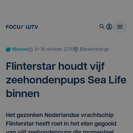
Nieuws
vr 16 oktober 2015
Blankenberge
Flin­ter­star houdt vijf
zee­hon­den­pups Sea Life
binnen
Het gezonken Nederlandse vrachtschip
Flinterstar heeft roet in het eten gegooid
van vijf zeehondenpups die momenteel