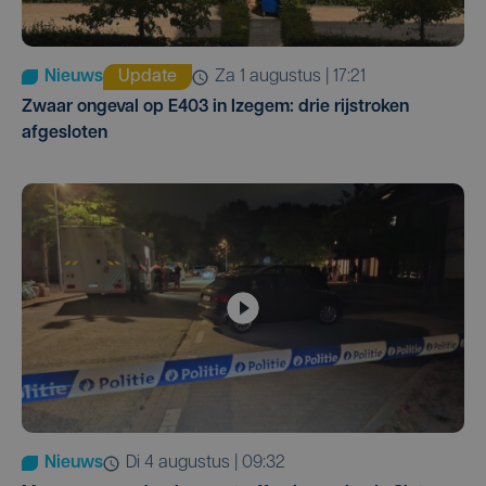
Nieuws
Update
za 1 augustus | 17:21
Zwaar ongeval op E403 in Izegem: drie rijstroken
afgesloten
Nieuws
di 4 augustus | 09:32