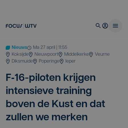
Nieuws
ma 27 april | 11:55
Koksijde
Nieuwpoort
Middelkerke
Veurne
Diksmuide
Poperinge
Ieper
F‑
16
-pilo­ten krij­gen
inten­sie­ve trai­ning
boven de Kust en dat
zul­len we merken