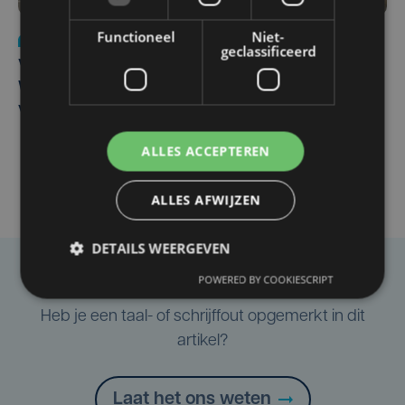
Functioneel
Niet-
Nieuws
wo 5 augustus | 11:57
geclassificeerd
Vier Oostendse gynaecologen versterken dienst in AZ
West, dat ook een nieuwe voltijdse gynaecoloog
verwelkomt
ALLES ACCEPTEREN
ALLES AFWIJZEN
DETAILS WEERGEVEN
POWERED BY COOKIESCRIPT
Taalfout opgemerkt?
Heb je een taal- of schrijffout opgemerkt in dit
artikel?
Laat het ons weten