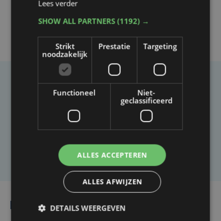
Lees verder
SHOW ALL PARTNERS
(1192) →
Strikt
Prestatie
Targeting
noodzakelijk
Taalfout opgemerkt?
Functioneel
Niet-
geclassificeerd
Heb je een taal- of schrijffout opgemerkt in dit
artikel?
Laat het ons weten
ALLES ACCEPTEREN
ALLES AFWIJZEN
Lees ook
DETAILS WEERGEVEN