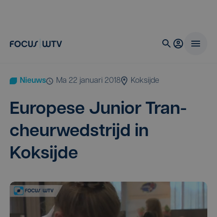
Nieuws
ma 22 januari 2018
Koksijde
Euro­pe­se Juni­or Tran­
cheur­wed­strijd in
Koksijde