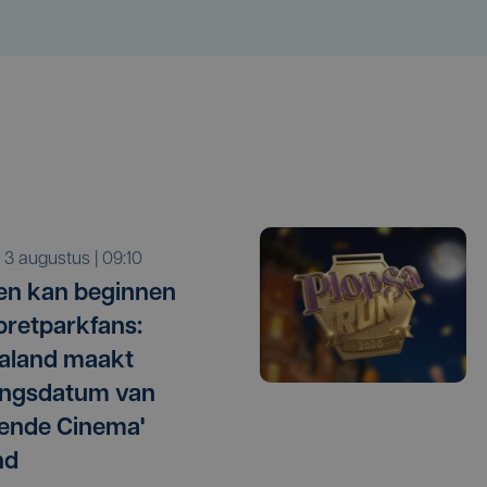
a 3 augustus | 09:10
len kan beginnen
pretparkfans:
aland maakt
ingsdatum van
gende Cinema'
nd