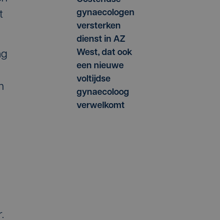
gynaecologen
t
versterken
dienst in AZ
West, dat ook
ng
een nieuwe
voltijdse
m
gynaecoloog
verwelkomt
.