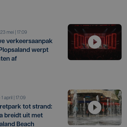
a 23 mei | 17:09
we verkeersaanpak
Plopsaland werpt
ten af
o 1 april | 17:09
retpark tot strand:
a breidt uit met
aland Beach