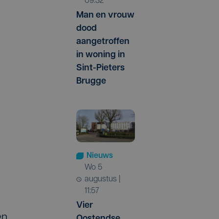
09:32
Man en vrouw
dood
aangetroffen
in woning in
Sint-Pieters
Brugge
Nieuws
wo 5
augustus |
11:57
Vier
en
Oostendse