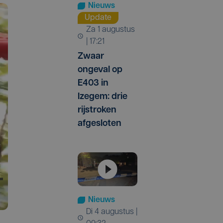
Nieuws
Update
za 1 augustus
| 17:21
Zwaar
ongeval op
E403 in
Izegem: drie
rijstroken
afgesloten
Nieuws
di 4 augustus |