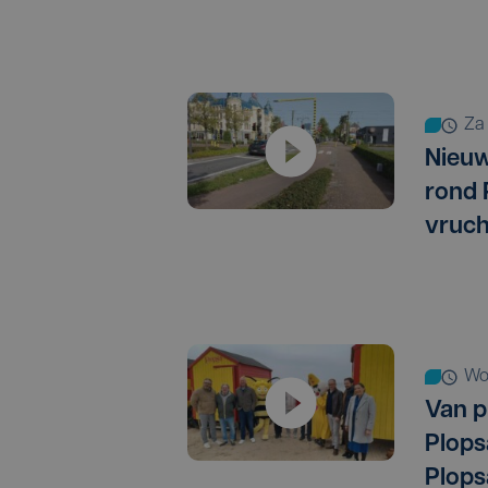
z
Nieu
rond 
vruch
w
Van p
Plops
Plops