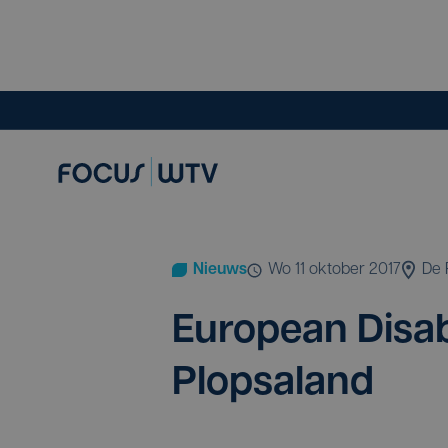
Nieuws
wo 11 oktober 2017
De 
Euro­pean Disa­bi
Plopsaland