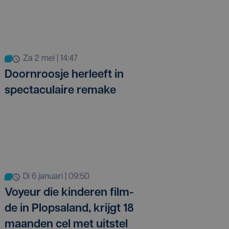
za 2 mei | 14:47
Doornroosje herleeft in
spectaculaire remake
di 6 januari | 09:50
Voy­eur die kin­de­ren film­
de in Plop­sa­land, krijgt 18
maanden cel met uitstel