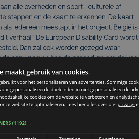
an alle overheden en sport-, culturele of
e te stappen en de kaart te erkennen. De kaart
ls iedereen meestapt in het project. België is
dit verhaal." De European Disability Card wordt
rgesteld. Dan zal ook worden gezegd waar
 de aanvraag en hoe de procedure om de kaar
e maakt gebruik van cookies.
ebruikt voor het personaliseren van advertenties. Sommige coo
in Plopsaland voorgesteld. Het attractiepark
oor gepersonaliseerde doeleinden in niet gepersonaliseerde adv
eperking zich altijd melden met een attest va
 noodzakelijke cookies om de website te verbeteren en analytisc
n zich met een ander document en dat leidt
onze website te optimaliseren. Lees hier alles over ons
privacy-
e
estanden. "Een eenduidig systeem is beter. Het
TNERS
(1192) →
pees niveau gebeurt omdat we enerzijds ook
se markt, en anderzijds heel wat buitenlandse