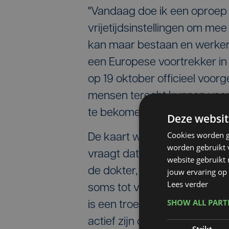
"Vandaag doe ik een oproep a
vrijetijdsinstellingen om me
kan maar bestaan en werken a
een Europese voortrekker in 
op 19 oktober officieel voo
mensen terecht kunnen voor
te bekomen, verloopt.
Deze websit
Cookies worden g
De kaart werd niet toevallig 
worden gebruikt v
vraagt dat mensen met een b
website gebruikt
de dokter, maar velen melde
jouw ervaring op 
Lees verder
soms tot verwarring of misto
SHOW ALL PAR
is een troef dat dit op Euro
actief zijn op de buitenland