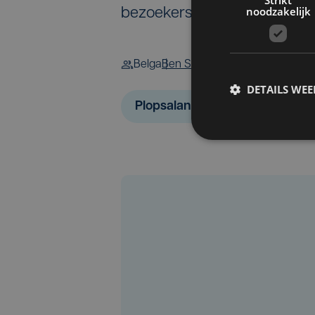
Strikt
noodzakelijk
bezoekers trekken", zegt W
Belga
Ben Storme
DETAILS WE
Plopsaland