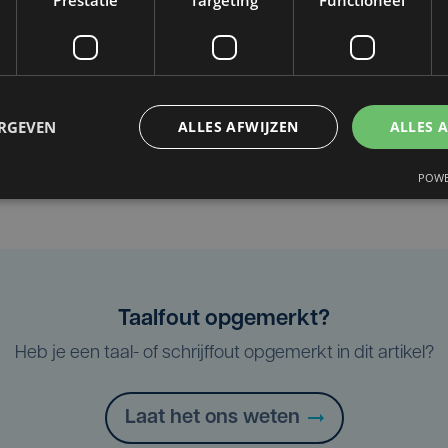
Prestatie
Targeting
Functioneel
im Wauters, parkmanager.
ERGEVEN
ALLES AFWIJZEN
ALLES 
POWE
Taalfout opgemerkt?
Heb je een taal- of schrijffout opgemerkt in dit artikel?
Laat het ons weten