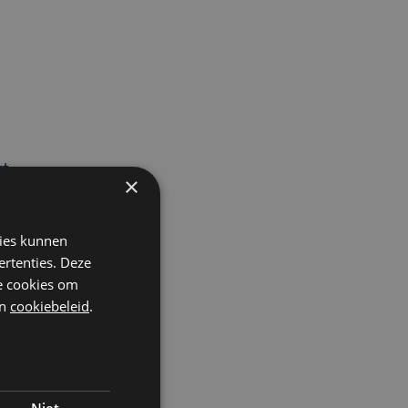
t
×
kies kunnen
ertenties. Deze
n
he cookies om
n
cookiebeleid
.