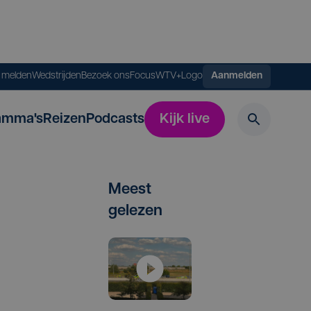
s melden
Wedstrijden
Bezoek ons
FocusWTV+
Logo
Aanmelden
amma's
Reizen
Podcasts
Kijk live
Meest
gelezen