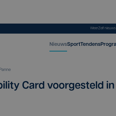
Weer
Zelf nieuw
Nieuws
Sport
Tendens
Progr
Panne
­li­ty Card voor­ge­steld in