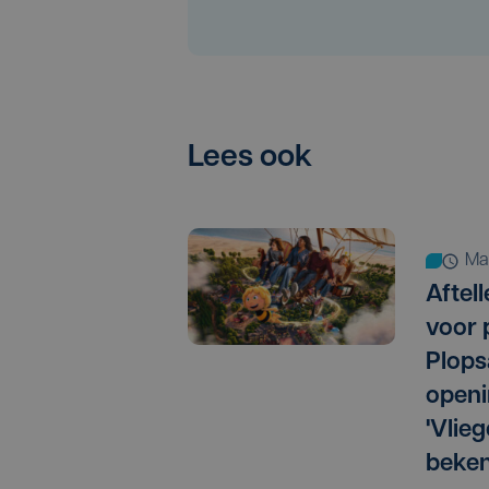
Lees ook
m
Aftel
voor 
Plops
open
'Vlie
beke