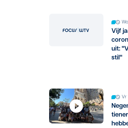
w
Vijf 
coron
uit: "
stil"
v
Nege
tiene
hebbe