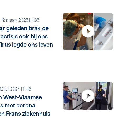
o 12 maart 2025 | 11:35
jaar geleden brak de
acrisis ook bij ons
Virus legde ons leven
r 12 juli 2024 | 11:48
n West-Vlaamse
rs met corona
n Frans ziekenhuis