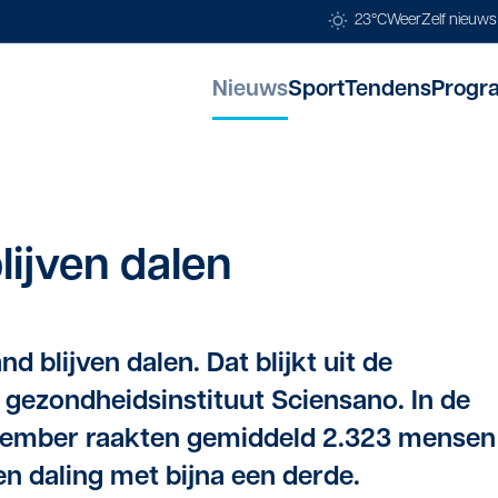
23°C
Weer
Zelf nieuw
Nieuws
Sport
Tendens
Progr
lij­ven dalen
nd blijven dalen. Dat blijkt uit de
gezondheidsinstituut Sciensano. In de
ovember raakten gemiddeld 2.323 mensen
n daling met bijna een derde.