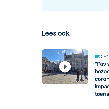
Lees ook
v
"Pas 
bezoe
coron
impac
toeri