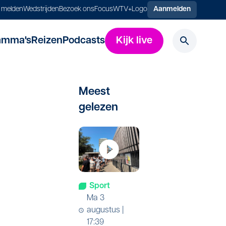
s melden
Wedstrijden
Bezoek ons
FocusWTV+
Logo
Aanmelden
amma's
Reizen
Podcasts
Kijk live
Meest
gelezen
Sport
ma 3
augustus |
17:39