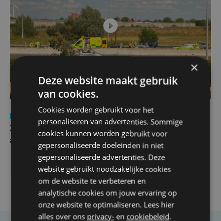
×
Deze website maakt gebruik
van cookies.
Cookies worden gebruikt voor het
Nieuws
Update
za 1 augustus | 17:21
personaliseren van advertenties. Sommige
Zwaar ongeval op E403 in Izegem: drie rijstroken
cookies kunnen worden gebruikt voor
afgesloten
gepersonaliseerde doeleinden in niet
gepersonaliseerde advertenties. Deze
website gebruikt noodzakelijke cookies
om de website te verbeteren en
analytische cookies om jouw ervaring op
onze website te optimaliseren. Lees hier
alles over ons
privacy-
en
cookiebeleid
.