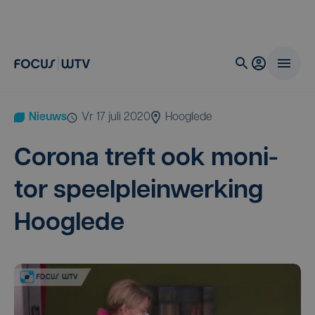
Nieuws
vr 17 juli 2020
Hooglede
Coro­na treft ook moni­
tor speel­plein­wer­king
Hooglede