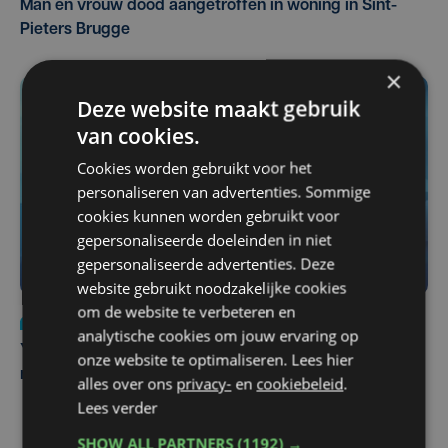
Man en vrouw dood aangetroffen in woning in Sint-
Pieters Brugge
×
Deze website maakt gebruik
van cookies.
Cookies worden gebruikt voor het
personaliseren van advertenties. Sommige
cookies kunnen worden gebruikt voor
gepersonaliseerde doeleinden in niet
gepersonaliseerde advertenties. Deze
website gebruikt noodzakelijke cookies
om de website te verbeteren en
Nieuws
do 6 augustus | 21:30
analytische cookies om jouw ervaring op
Yaro (19), slachtoffer van vechtpartij, is na
onze website te optimaliseren. Lees hier
maandenlange coma overleden
alles over ons
privacy-
en
cookiebeleid
.
Lees verder
SHOW ALL PARTNERS
(1192) →