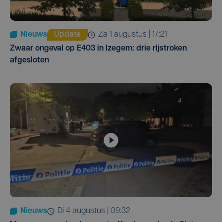
Nieuws
Update
za 1 augustus | 17:21
Zwaar ongeval op E403 in Izegem: drie rijstroken
afgesloten
Nieuws
di 4 augustus | 09:32