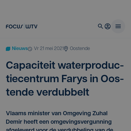
Nieuws
vr 21 mei 2021
Oostende
Capa­ci­teit water­pro­duc­
tie­cen­trum Farys in Oos­
ten­de verdubbelt
Vlaams minister van Omgeving Zuhal
Demir heeft een omgevingsvergunning
afgeleverd voor de verdubbeling van de