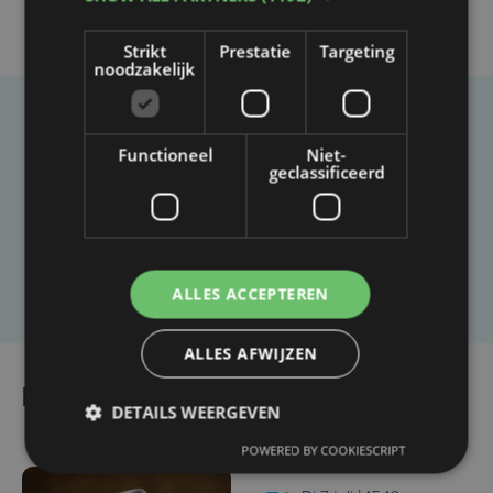
Strikt
Prestatie
Targeting
noodzakelijk
Taalfout opgemerkt?
Functioneel
Niet-
geclassificeerd
Heb je een taal- of schrijffout opgemerkt in dit
artikel?
Laat het ons weten
ALLES ACCEPTEREN
ALLES AFWIJZEN
Lees ook
DETAILS WEERGEVEN
POWERED BY COOKIESCRIPT