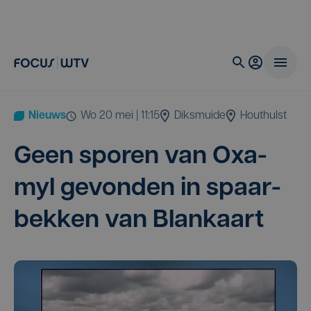
Nieuws
wo 20 mei | 11:15
Diksmuide
Houthulst
Geen spo­ren van Oxa­
myl gevon­den in spaar­
bek­ken van Blankaart