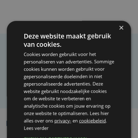
×
Deze website maakt gebruik
van cookies.
Taalfout opgemerkt?
Cookies worden gebruikt voor het
Heb je een taal- of schrijffout opgemerkt in dit
personaliseren van advertenties. Sommige
cookies kunnen worden gebruikt voor
artikel?
gepersonaliseerde doeleinden in niet
gepersonaliseerde advertenties. Deze
Laat het ons weten
website gebruikt noodzakelijke cookies
om de website te verbeteren en
analytische cookies om jouw ervaring op
onze website te optimaliseren. Lees hier
alles over ons
privacy-
en
cookiebeleid
.
Lees ook
Lees verder