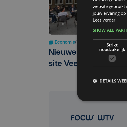
website gebruikt
jouw ervaring op 
Lees verder
SHOW ALL PAR
Economie
wo 15 juli 2020
Strikt
noodzakelijk
Nieuwe invulling voo
site Veemarkt Brugg
DETAILS WE