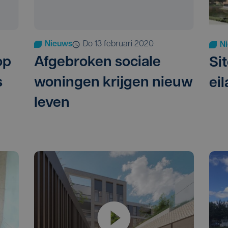
Nieuws
do 13 februari 2020
N
op
Afgebroken sociale
Si
s
woningen krijgen nieuw
ei
leven