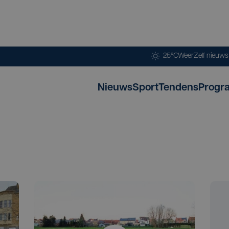
25°C
Weer
Zelf nieuw
Nieuws
Sport
Tendens
Progr