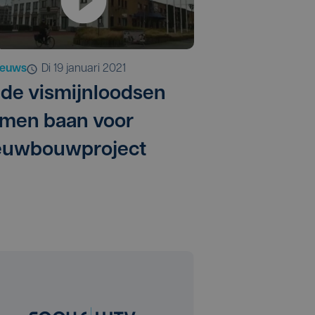
ieuws
di 19 januari 2021
de vismijnloodsen
imen baan voor
euwbouwproject