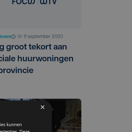
ieuws
vr 11 september 2020
g groot tekort aan
ciale huurwoningen
 provincie
×
kies kunnen
ertenties. Deze