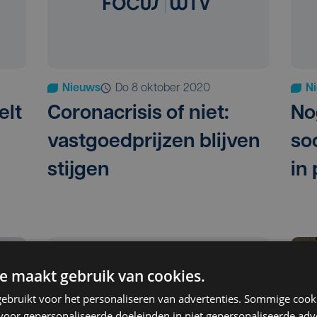
Nieuws
do 8 oktober 2020
N
elt
Coronacrisis of niet:
No
vastgoedprijzen blijven
so
stijgen
in
e maakt gebruik van cookies.
ebruikt voor het personaliseren van advertenties. Sommige coo
oor gepersonaliseerde doeleinden in niet gepersonaliseerde adv