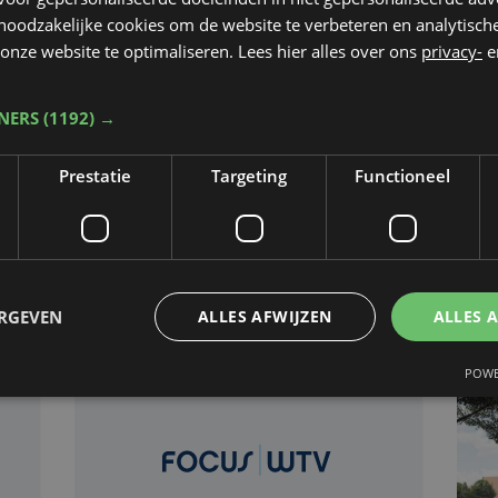
 noodzakelijke cookies om de website te verbeteren en analytisc
onze website te optimaliseren. Lees hier alles over ons
privacy-
e
O
Nieuws
di 16 juni 2020
TNERS
(1192) →
Ou
Woonproject
Prestatie
Targeting
Functioneel
ho
Schiethoek Poelkapelle
r
uit de startblokken
e
ERGEVEN
ALLES AFWIJZEN
ALLES 
POWE