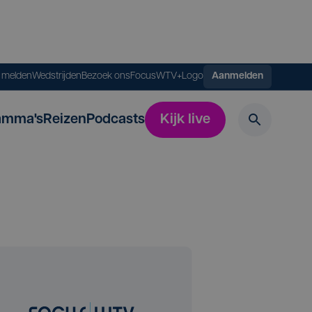
s melden
Wedstrijden
Bezoek ons
FocusWTV+
Logo
Aanmelden
amma's
Reizen
Podcasts
Kijk live