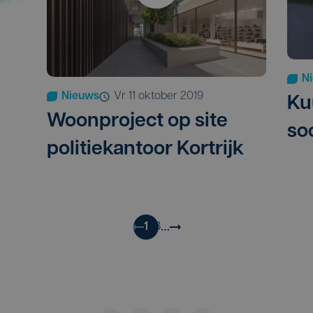
N
Nieuws
vr 11 oktober 2019
Ku
Woonproject op site
so
politiekantoor Kortrijk
…
1
2
3