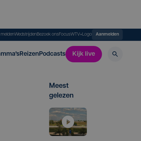
s melden
Wedstrijden
Bezoek ons
FocusWTV+
Logo
Aanmelden
amma's
Reizen
Podcasts
Kijk live
Meest
gelezen