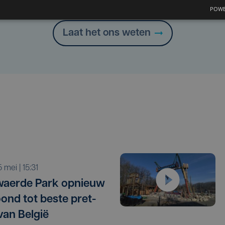
Heb je een taal- of schrijffout opgemerkt in dit artikel?
POWE
Laat het ons weten
 5 mei | 15:31
­wae­r­de Park opnieuw
ond tot bes­te pret­
van België