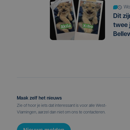
w
Dit z
twee 
Belle
Maak zelf het nieuws
Zie of hoor je iets dat interessant is voor alle West-
Vlamingen, aarzel dan niet om ons te contacteren.