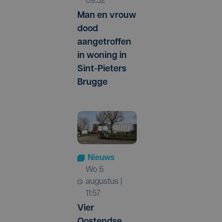
09:32
Man en vrouw
dood
aangetroffen
in woning in
Sint-Pieters
Brugge
Nieuws
wo 5
augustus |
11:57
Vier
Oostendse