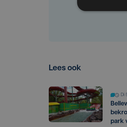
Lees ook
di
Bel­le
bekro
park 