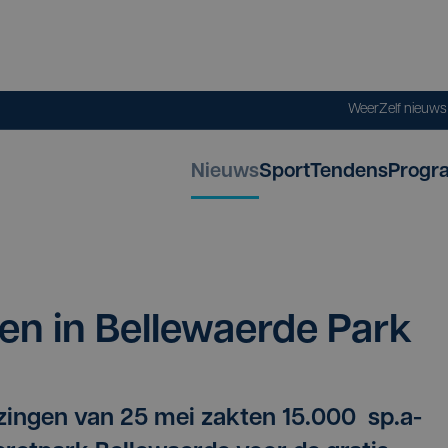
Weer
Zelf nieuw
Nieuws
Sport
Tendens
Progr
n in Bel­le­wae­r­de Park
zingen van 25 mei zakten 15.000 sp.a-