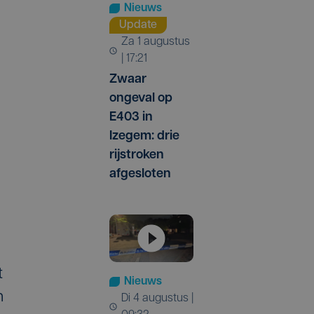
Nieuws
Update
za 1 augustus
| 17:21
Zwaar
ongeval op
E403 in
Izegem: drie
rijstroken
afgesloten
t
Nieuws
n
di 4 augustus |