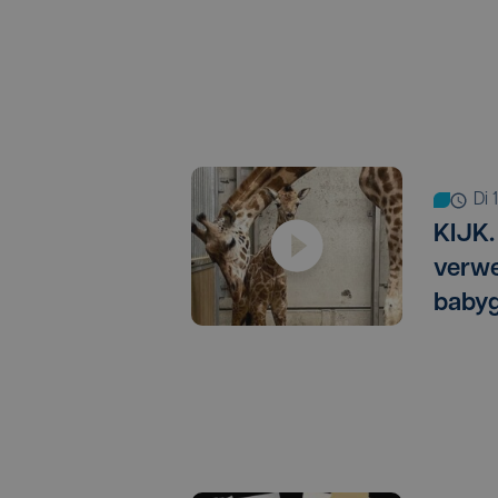
di
KIJK.
verw
babyg