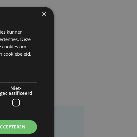
×
kies kunnen
ertenties. Deze
he cookies om
n
cookiebeleid
.
Niet-
geclassificeerd
ACCEPTEREN