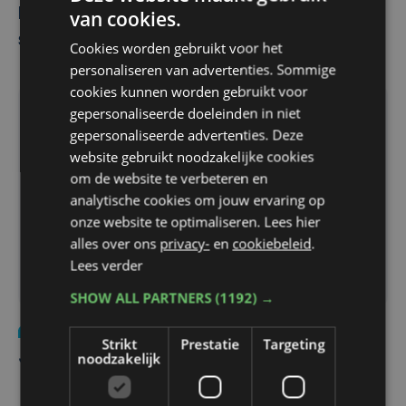
Kortrijk op één na goedkoopste
van cookies.
studentenkotstad
Cookies worden gebruikt voor het
personaliseren van advertenties. Sommige
cookies kunnen worden gebruikt voor
gepersonaliseerde doeleinden in niet
gepersonaliseerde advertenties. Deze
website gebruikt noodzakelijke cookies
om de website te verbeteren en
analytische cookies om jouw ervaring op
onze website te optimaliseren. Lees hier
alles over ons
privacy-
en
cookiebeleid
.
Lees verder
SHOW ALL PARTNERS
(1192) →
Samenleving
ma 16 mei 2016
Strikt
Prestatie
Targeting
noodzakelijk
Jongeren studeren in kerk