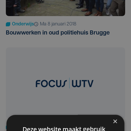
Onderwijs
ma 8 januari 2018
Bouwwerken in oud politiehuis Brugge
×
Onderwijs
wo 16 augustus 2017
Deze website maakt gebruik