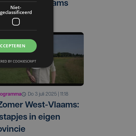
mer West-Vlaams
Niet-
geclassificeerd
ACCEPTEREN
RED BY COOKIESCRIPT
rogramma
do 3 juli 2025 | 11:18
 Zomer West-Vlaams:
stapjes in eigen
ovincie