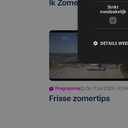
Ik Zomer West-Vlaa
Strikt
noodzakelijk
DETAILS WE
Programma
do 17 juli 2025 | 10:54
Frisse zomertips