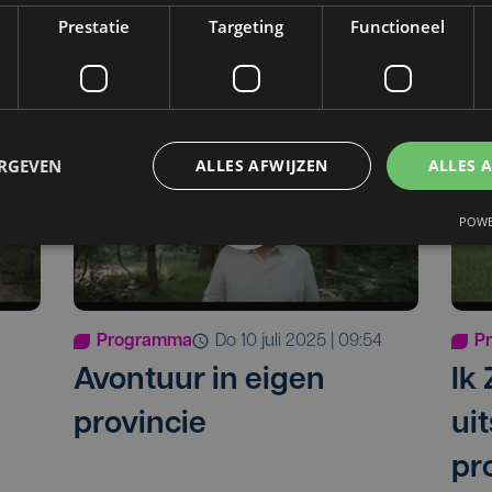
ms
Zo
Prestatie
Targeting
Functioneel
ERGEVEN
ALLES AFWIJZEN
ALLES 
POWE
Programma
do 10 juli 2025 | 09:54
P
Avontuur in eigen
Ik
provincie
uit
pr