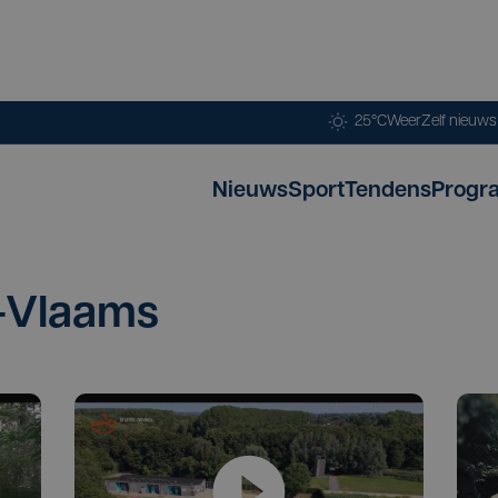
25°C
Weer
Zelf nieuw
Nieuws
Sport
Tendens
Progr
-Vlaams