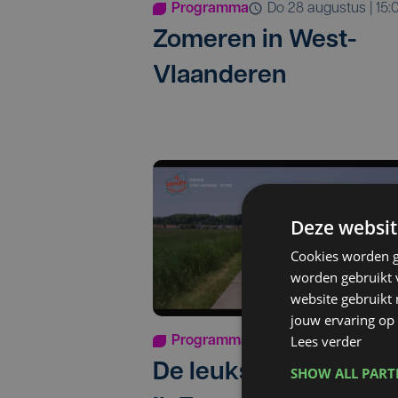
Programma
do 28 augustus | 15:
Zomeren in West-
Vlaanderen
Deze websit
Cookies worden g
worden gebruikt v
website gebruikt
jouw ervaring op 
Lees verder
Programma
do 7 augustus 2025
De leukste uitstapjes 
SHOW ALL PAR