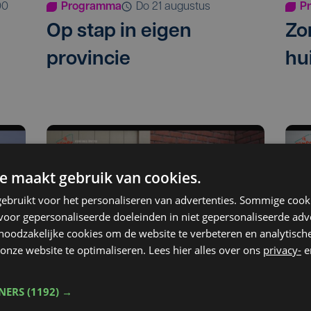
00
Programma
do 21 augustus
P
Op stap in eigen
Zo
provincie
hu
e maakt gebruik van cookies.
ebruikt voor het personaliseren van advertenties. Sommige coo
oor gepersonaliseerde doeleinden in niet gepersonaliseerde adv
 noodzakelijke cookies om de website te verbeteren en analytisc
onze website te optimaliseren. Lees hier alles over ons
privacy-
e
Programma
do 31 juli 2025
P
in
Er op uit in eigen streek
Ver
TNERS
(1192) →