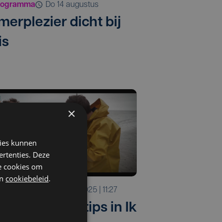
rogramma
do 14 augustus
merplezier dicht bij
is
×
kies kunnen
ertenties. Deze
he cookies om
n
cookiebeleid
.
rogramma
do 24 juli 2025 | 11:27
frissende uittips in Ik