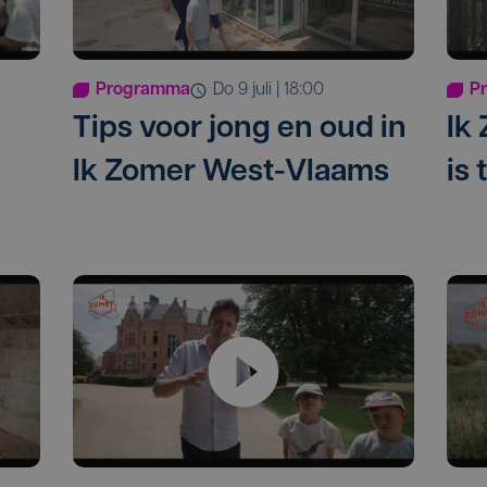
Programma
do 9 juli | 18:00
P
Tips voor jong en oud in
Ik
Ik Zomer West-Vlaams
is 