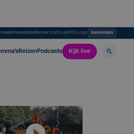
s melden
Wedstrijden
Bezoek ons
FocusWTV+
Logo
Aanmelden
amma's
Reizen
Podcasts
Kijk live