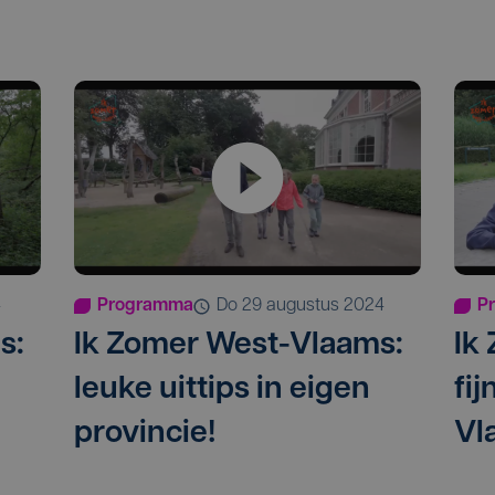
4
Programma
do 29 augustus 2024
P
s:
Ik Zomer West-Vlaams:
Ik
leuke uittips in eigen
fij
provincie!
Vl