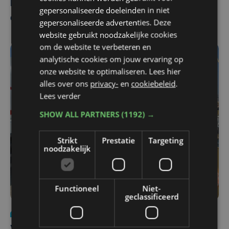
Bij veel wasserijen staat het water tot aan
gepersonaliseerde doeleinden in niet
de lippen
gepersonaliseerde advertenties. Deze
website gebruikt noodzakelijke cookies
om de website te verbeteren en
analytische cookies om jouw ervaring op
onze website te optimaliseren. Lees hier
alles over ons
privacy-
en
cookiebeleid
.
Lees verder
SHOW ALL PARTNERS
(1192) →
Strikt
Prestatie
Targeting
noodzakelijk
Functioneel
Niet-
geclassificeerd
Economie
vr 4 maart 2022