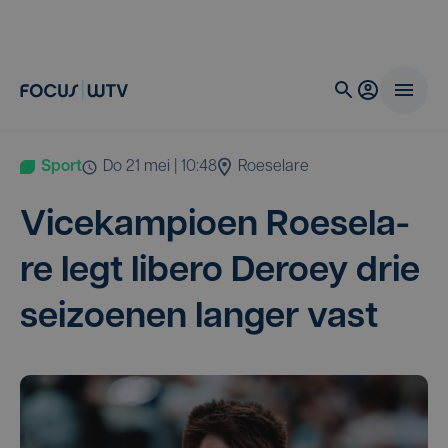
Sport
do 21 mei | 10:48
Roeselare
Vice­kam­pi­oen Roe­se­la­
re legt libe­ro Deroey drie
sei­zoe­nen lan­ger vast