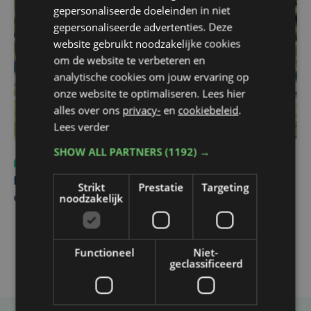
gepersonaliseerde doeleinden in niet
gepersonaliseerde advertenties. Deze
website gebruikt noodzakelijke cookies
om de website te verbeteren en
analytische cookies om jouw ervaring op
onze website te optimaliseren. Lees hier
alles over ons
privacy-
en
cookiebeleid
.
Lees verder
SHOW ALL PARTNERS
(1192) →
Sport
vr 31 juli | 12:46
Net voor kraker tegen Essevee: match van KV Kortrijk
Strikt
Prestatie
Targeting
noodzakelijk
op Anderlecht uitgesteld door Europees voetbal
Functioneel
Niet-
geclassificeerd