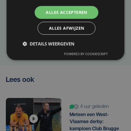
Taalfout opgemerkt?
ALLES ACCEPTEREN
Heb je een taal- of schrijffout opgemerkt in dit
artikel?
ALLES AFWIJZEN
DETAILS WEERGEVEN
Laat het ons weten
POWERED BY COOKIESCRIPT
Lees ook
4 uur geleden
Meteen een West-
Vlaamse derby:
kampioen Club Brugge