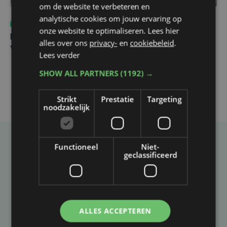
om de website te verbeteren en
analytische cookies om jouw ervaring op
Sport
do 6 augustus | 10:49
onze website te optimaliseren. Lees hier
Margot Vanpachtenbeke beklimt zeven keer de Mont
alles over ons
privacy-
en
cookiebeleid
.
Ventoux
Lees verder
SHOW ALL PARTNERS
(1192) →
Strikt
Prestatie
Targeting
noodzakelijk
Functioneel
Niet-
Taalfout opgemerkt?
geclassificeerd
Heb je een taal- of schrijffout opgemerkt in dit
artikel?
ALLES ACCEPTEREN
Laat het ons weten