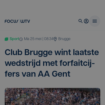
Sport
ma 25 mei | 08:34
Brugge
Club Brug­ge wint laat­ste
wed­strijd met for­fait­cij­
fers van
AA
Gent