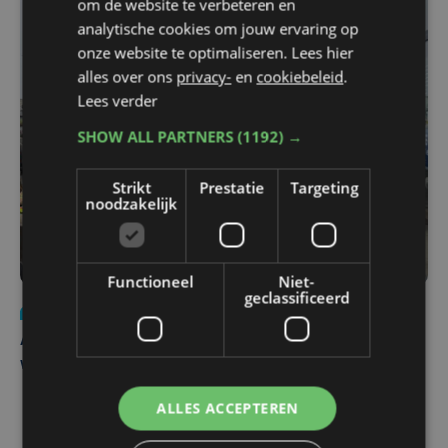
om de website te verbeteren en
analytische cookies om jouw ervaring op
onze website te optimaliseren. Lees hier
alles over ons
privacy-
en
cookiebeleid
.
Lees verder
SHOW ALL PARTNERS
(1192) →
Strikt
Prestatie
Targeting
noodzakelijk
Functioneel
Niet-
geclassificeerd
Nieuws
do 30 juli | 12:57
Autobestuurster rijdt na foutief manoeuvre tegen
winkelgevel in Ieper
ALLES ACCEPTEREN