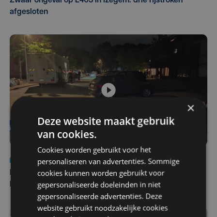
Zwaar ongeval op E403 in Izegem: drie rijstroken
afgesloten
×
Deze website maakt gebruik
van cookies.
Cookies worden gebruikt voor het
Nieuws
di 4 augustus | 09:32
personaliseren van advertenties. Sommige
cookies kunnen worden gebruikt voor
Man en vrouw dood aangetroffen in woning in Sint-
gepersonaliseerde doeleinden in niet
Pieters Brugge
gepersonaliseerde advertenties. Deze
website gebruikt noodzakelijke cookies