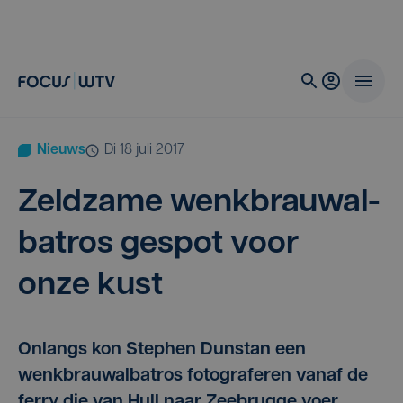
Nieuws
di 18 juli 2017
Zeld­za­me wenk­brauw­al­
ba­tros gespot voor
onze kust
Onlangs kon Stephen Dunstan een
wenkbrauwalbatros fotograferen vanaf de
ferry die van Hull naar Zeebrugge voer.