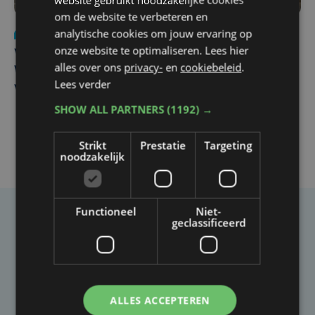
om de website te verbeteren en
analytische cookies om jouw ervaring op
Nieuws
wo 5 augustus | 11:57
onze website te optimaliseren. Lees hier
Vier Oostendse gynaecologen versterken dienst in AZ
alles over ons
privacy-
en
cookiebeleid
.
West, dat ook een nieuwe voltijdse gynaecoloog
Lees verder
verwelkomt
SHOW ALL PARTNERS
(1192) →
Strikt
Prestatie
Targeting
noodzakelijk
Functioneel
Niet-
geclassificeerd
Taalfout opgemerkt?
Heb je een taal- of schrijffout opgemerkt in dit
artikel?
ALLES ACCEPTEREN
Laat het ons weten