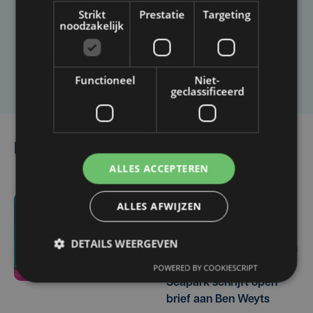
Heb je een taal- of schrijffout opgemerkt in dit
Strikt
Prestatie
Targeting
artikel?
noodzakelijk
Laat het ons weten
Functioneel
Niet-
geclassificeerd
Lees ook
ALLES ACCEPTEREN
ALLES AFWIJZEN
ma 20 juli | 14:42
"Hoe zal dit besluit het
DETAILS WEERGEVEN
welzijn van onze dolfijnen
verbeteren?": Boudewijn
POWERED BY COOKIESCRIPT
Seapark schrijft open
brief aan Ben Weyts