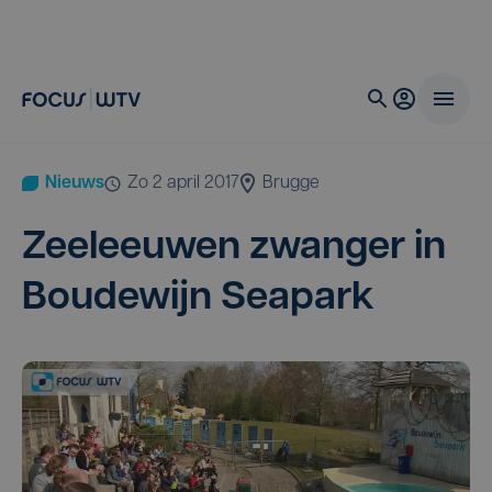
Nieuws
zo 2 april 2017
Brugge
Zee­leeu­wen zwan­ger in
Bou­de­wijn Seapark