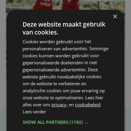
×
Deze website maakt gebruik
van cookies.
Cookies worden gebruikt voor het
personaliseren van advertenties. Sommige
Sport
vr 31 juli | 12:46
cookies kunnen worden gebruikt voor
Net voor kraker tegen Essevee: match van KV Kortrijk
gepersonaliseerde doeleinden in niet
op Anderlecht uitgesteld door Europees voetbal
gepersonaliseerde advertenties. Deze
website gebruikt noodzakelijke cookies
om de website te verbeteren en
analytische cookies om jouw ervaring op
onze website te optimaliseren. Lees hier
alles over ons
privacy-
en
cookiebeleid
.
Lees verder
SHOW ALL PARTNERS
(1192) →
Taalfout opgemerkt?