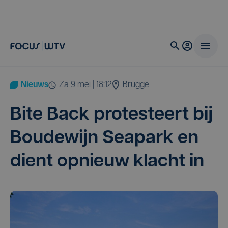
Nieuws
za 9 mei | 18:12
Brugge
Bite Back pro­tes­teert bij
Bou­de­wijn Sea­park en
dient opnieuw klacht in