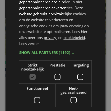
gepersonaliseerde doeleinden in niet
gepersonaliseerde advertenties. Deze
website gebruikt noodzakelijke cookies
om de website te verbeteren en
analytische cookies om jouw ervaring op
onze website te optimaliseren. Lees hier
alles over ons
privacy-
en
cookiebeleid
.
Lees verder
SHOW ALL PARTNERS
(1192) →
Sport
vr 31 juli | 12:46
Strikt
Prestatie
Targeting
noodzakelijk
Net voor kraker tegen Essevee: match van KV Kortrijk
op Anderlecht uitgesteld door Europees voetbal
Functioneel
Niet-
geclassificeerd