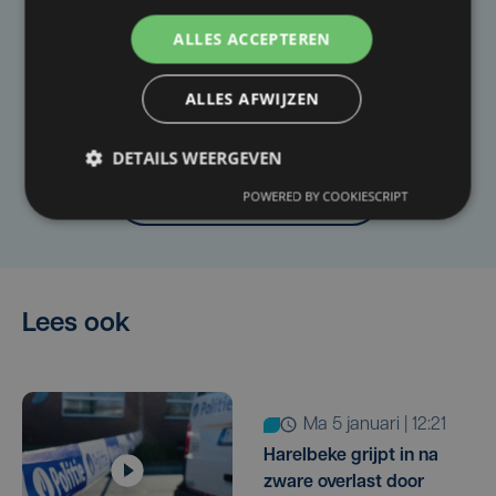
ALLES ACCEPTEREN
Taalfout opgemerkt?
Heb je een taal- of schrijffout opgemerkt in dit
ALLES AFWIJZEN
artikel?
DETAILS WEERGEVEN
Laat het ons weten
POWERED BY COOKIESCRIPT
Lees ook
ma 5 januari | 12:21
Harelbeke grijpt in na
zware overlast door