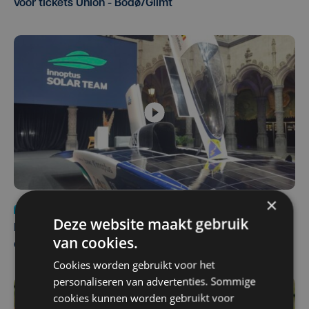
voor tickets Union - Bodø/Glimt
×
Nieuws
za 1 augustus | 22:36
Deze website maakt gebruik
Belgisch Solar Team met West-Vlamingen wint voor
van cookies.
eerst in VS
Cookies worden gebruikt voor het
personaliseren van advertenties. Sommige
cookies kunnen worden gebruikt voor