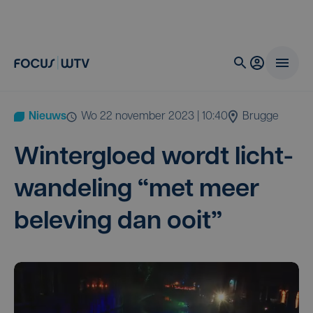
Nieuws
wo 22 november 2023 | 10:40
Brugge
Win­ter­gloed wordt licht­
wan­de­ling
“
met meer
bele­ving dan ooit”