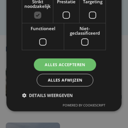
Strikt
Prestatie
Targeting
noodzakelijk
Laat het ons weten
Functioneel
Niet-
geclassificeerd
Lees ook
ALLES ACCEPTEREN
zo 21 juni | 11:47
ALLES AFWIJZEN
School in Waregem
volledig ondergelopen na
DETAILS WEERGEVEN
onweer: "Het water stond
25 cm hoog"
POWERED BY COOKIESCRIPT