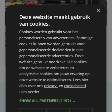
×
Deze website maakt gebruik
van cookies.
Cookies worden gebruikt voor het
Nieuws
do 30 juli | 12:57
personaliseren van advertenties. Sommige
Autobestuurster rijdt na foutief manoeuvre tegen
cookies kunnen worden gebruikt voor
winkelgevel in Ieper
gepersonaliseerde doeleinden in niet
gepersonaliseerde advertenties. Deze
website gebruikt noodzakelijke cookies
om de website te verbeteren en
analytische cookies om jouw ervaring op
onze website te optimaliseren. Lees hier
alles over ons
privacy-
en
cookiebeleid
.
Lees verder
Taalfout opgemerkt?
SHOW ALL PARTNERS
(1192) →
Heb je een taal- of schrijffout opgemerkt in dit
artikel?