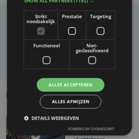
SHOW ALL PARTNERS
(1192) →
Strikt
Prestatie
Targeting
Taalfout opgemerkt?
noodzakelijk
Heb je een taal- of schrijffout opgemerkt in dit
artikel?
Functioneel
Niet-
geclassificeerd
Laat het ons weten
ALLES ACCEPTEREN
Lees ook
ALLES AFWIJZEN
DETAILS WEERGEVEN
di 14 april | 15:48
POWERED BY COOKIESCRIPT
Opnieuw zes