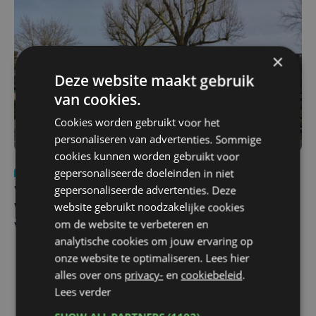
×
Deze website maakt gebruik
van cookies.
Cookies worden gebruikt voor het
personaliseren van advertenties. Sommige
cookies kunnen worden gebruikt voor
gepersonaliseerde doeleinden in niet
Nieuws
wo 5 augustus | 11:57
gepersonaliseerde advertenties. Deze
Vier Oostendse gynaecologen versterken dienst in AZ
website gebruikt noodzakelijke cookies
West, dat ook een nieuwe voltijdse gynaecoloog
om de website te verbeteren en
verwelkomt
analytische cookies om jouw ervaring op
onze website te optimaliseren. Lees hier
alles over ons
privacy-
en
cookiebeleid
.
Lees verder