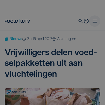
Nieuws
zo 16 april 2017
Alveringem
Vrij­wil­li­gers delen voed­
sel­pak­ket­ten uit aan
vluchtelingen