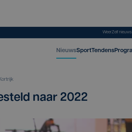
Weer
Zelf nieuw
Nieuws
Sport
Tendens
Progr
Kortrijk
­ge­steld naar
2022