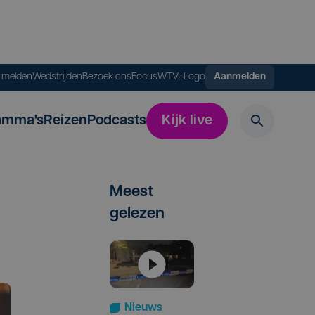
s melden
Wedstrijden
Bezoek ons
FocusWTV+
Logo
Aanmelden
amma's
Reizen
Podcasts
Kijk live
Meest
gelezen
Nieuws