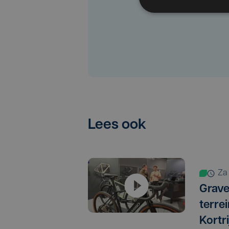
Lees ook
za
Grave
terrei
Kortr