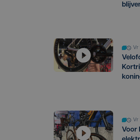
blijv
v
Velofo
Kortri
konin
v
Voor 
elekt