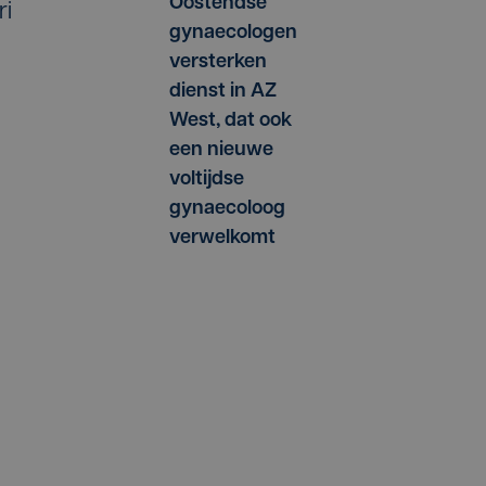
Oostendse
ri
gynaecologen
versterken
dienst in AZ
West, dat ook
een nieuwe
voltijdse
gynaecoloog
verwelkomt