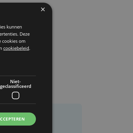
×
kies kunnen
ertenties. Deze
he cookies om
n
cookiebeleid
.
Niet-
geclassificeerd
ACCEPTEREN