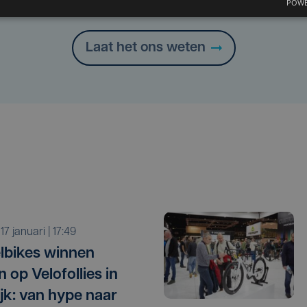
POWE
Heb je een taal- of schrijffout opgemerkt in dit artikel?
Laat het ons weten
 17 januari | 17:49
lbikes winnen
n op Velofollies in
ijk: van hype naar