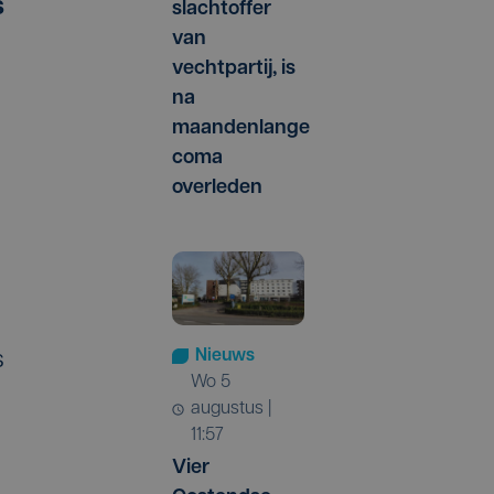
s
slachtoffer
van
vechtpartij, is
na
maandenlange
coma
overleden
Nieuws
s
wo 5
augustus |
11:57
Vier