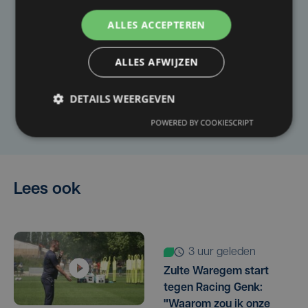
Taalfout opgemerkt?
ALLES ACCEPTEREN
Heb je een taal- of schrijffout opgemerkt in dit
ALLES AFWIJZEN
artikel?
DETAILS WEERGEVEN
Laat het ons weten
POWERED BY COOKIESCRIPT
Lees ook
3 uur geleden
Zulte Waregem start
tegen Racing Genk:
"Waarom zou ik onze