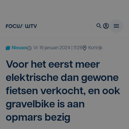
Nieuws
vr 19 januari 2024 | 11:28
Kortrijk
Voor het eerst meer
elek­tri­sche dan gewo­ne
fiet­sen ver­kocht, en ook
gra­vel­bi­ke is aan
opmars bezig