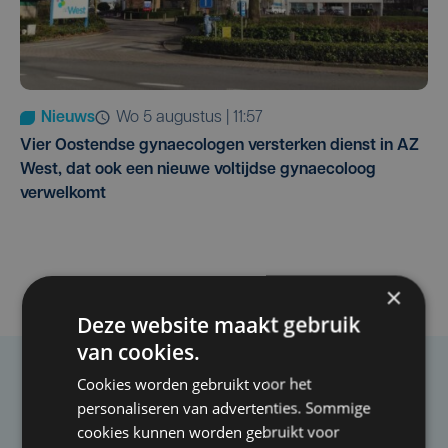
Nieuws
wo 5 augustus | 11:57
Vier Oostendse gynaecologen versterken dienst in AZ
West, dat ook een nieuwe voltijdse gynaecoloog
verwelkomt
×
Deze website maakt gebruik
van cookies.
Cookies worden gebruikt voor het
Taalfout opgemerkt?
personaliseren van advertenties. Sommige
Heb je een taal- of schrijffout opgemerkt in dit
cookies kunnen worden gebruikt voor