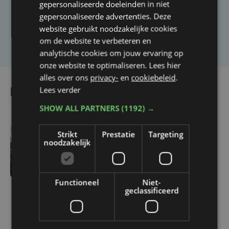
artikel?
gepersonaliseerde doeleinden in niet
gepersonaliseerde advertenties. Deze
website gebruikt noodzakelijke cookies
Laat het ons weten
om de website te verbeteren en
analytische cookies om jouw ervaring op
onze website te optimaliseren. Lees hier
alles over ons
privacy-
en
cookiebeleid
.
Lees verder
Lees ook
SHOW ALL PARTNERS
(1192) →
Strikt
Prestatie
Targeting
noodzakelijk
vr 12 december | 15:27
WZC's protesteren tegen
besparingen: 'Wat is ’t
Functioneel
Niet-
plan voor de
geclassificeerd
ouderenzorg?'