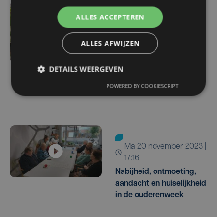
ALLES ACCEPTEREN
di 27 februari 2024 |
14:15
ALLES AFWIJZEN
Koksijde stuurt senioren
op pad om andere
DETAILS WEERGEVEN
ouderen te bevragen in
grootschalig
POWERED BY COOKIESCRIPT
behoeftenonderzoek
ma 20 november 2023 |
17:16
Nabijheid, ontmoeting,
aandacht en huiselijkheid
in de ouderenweek