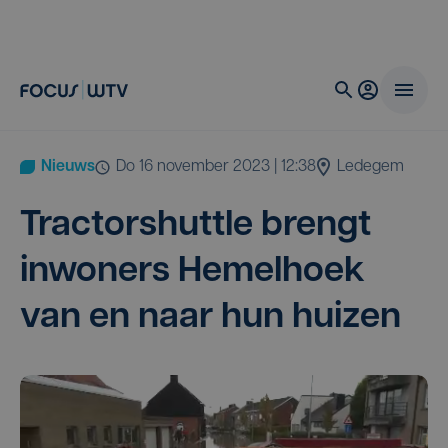
Nieuws
do 16 november 2023 | 12:38
Ledegem
Trac­tors­hutt­le brengt
inwo­ners Hemel­hoek
van en naar hun huizen