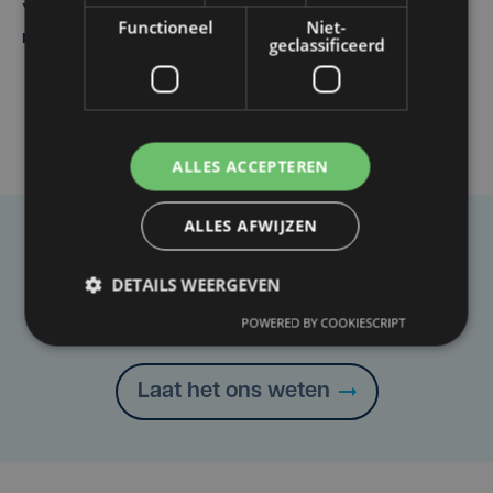
Yaro (19), slachtoffer van vechtpartij, is na
Functioneel
Niet-
maandenlange coma overleden
geclassificeerd
ALLES ACCEPTEREN
ALLES AFWIJZEN
Taalfout opgemerkt?
DETAILS WEERGEVEN
Heb je een taal- of schrijffout opgemerkt in dit
artikel?
POWERED BY COOKIESCRIPT
Laat het ons weten