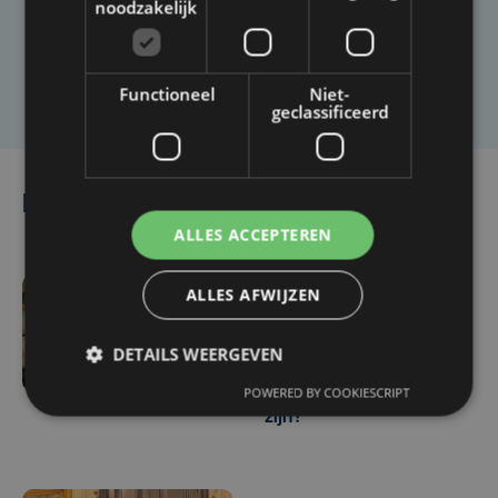
artikel?
noodzakelijk
Laat het ons weten
Functioneel
Niet-
geclassificeerd
Lees ook
ALLES ACCEPTEREN
ALLES AFWIJZEN
vr 13 maart | 16:17
Jean-Marie Dedecker
DETAILS WEERGEVEN
legt opnieuw de eed af:
zou het de laatste keer
POWERED BY COOKIESCRIPT
zijn?