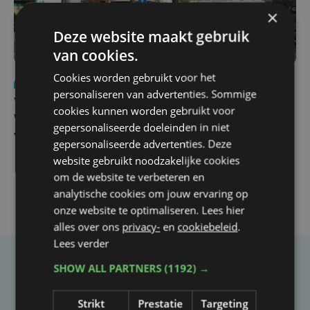
×
Deze website maakt gebruik
van cookies.
Cookies worden gebruikt voor het
Nieuws
wo 5 augustus | 11:57
personaliseren van advertenties. Sommige
Vier Oostendse gynaecologen versterken dienst in AZ
cookies kunnen worden gebruikt voor
West, dat ook een nieuwe voltijdse gynaecoloog
gepersonaliseerde doeleinden in niet
verwelkomt
gepersonaliseerde advertenties. Deze
website gebruikt noodzakelijke cookies
om de website te verbeteren en
analytische cookies om jouw ervaring op
onze website te optimaliseren. Lees hier
alles over ons
privacy-
en
cookiebeleid
.
Lees verder
SHOW ALL PARTNERS
(1192) →
Taalfout opgemerkt?
Heb je een taal- of schrijffout opgemerkt in dit
Strikt
Prestatie
Targeting