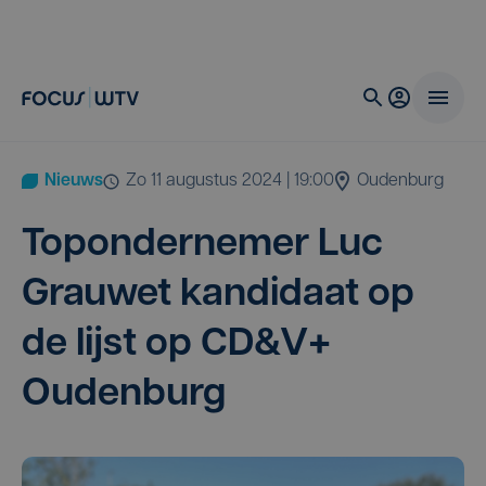
Nieuws
zo 11 augustus 2024 | 19:00
Oudenburg
Top­on­der­ne­mer Luc
Grau­wet kan­di­daat op
de lijst op
CD
&
V+
Oudenburg