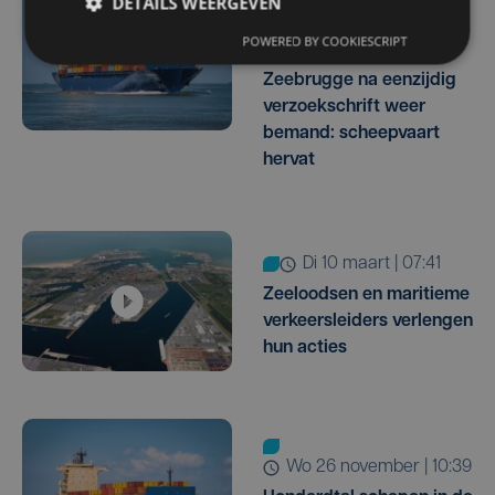
DETAILS WEERGEVEN
wo 11 maart | 07:45
POWERED BY COOKIESCRIPT
Verkeerscentrale
Zeebrugge na eenzijdig
verzoekschrift weer
bemand: scheepvaart
hervat
di 10 maart | 07:41
Zeeloodsen en maritieme
verkeersleiders verlengen
hun acties
wo 26 november | 10:39