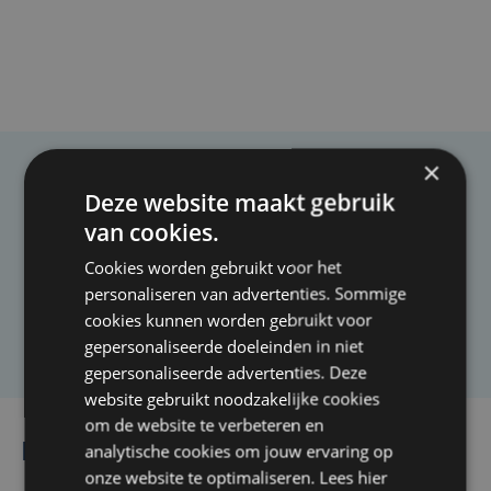
×
Taalfout opgemerkt?
Deze website maakt gebruik
van cookies.
Heb je een taal- of schrijffout opgemerkt in dit
artikel?
Cookies worden gebruikt voor het
personaliseren van advertenties. Sommige
cookies kunnen worden gebruikt voor
Laat het ons weten
gepersonaliseerde doeleinden in niet
gepersonaliseerde advertenties. Deze
website gebruikt noodzakelijke cookies
om de website te verbeteren en
analytische cookies om jouw ervaring op
Lees ook
onze website te optimaliseren. Lees hier