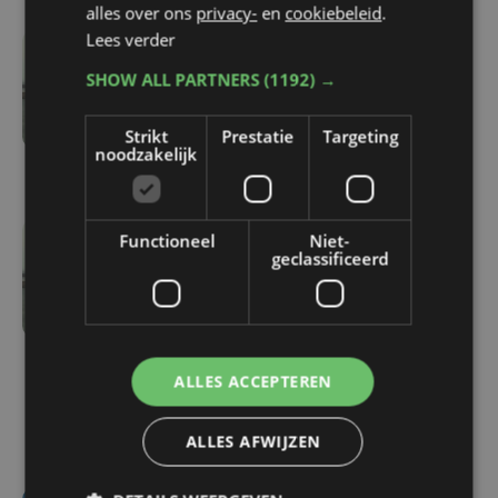
alles over ons
privacy-
en
cookiebeleid
.
Lees verder
vr 13 maart | 07:47
SHOW ALL PARTNERS
(1192) →
Nog een honderdtal
schepen kan havens niet
Strikt
Prestatie
Targeting
bereiken of uitvaren
noodzakelijk
Functioneel
Niet-
do 12 maart | 14:30
geclassificeerd
Vakbondsbetoging:
deurwaarders doen
vaststellingen om
scheepvaart te
ALLES ACCEPTEREN
garanderen, 120 schepen
wachtende
ALLES AFWIJZEN