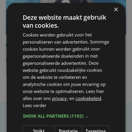
×
Deze website maakt gebruik
van cookies.
Cookies worden gebruikt voor het
personaliseren van advertenties. Sommige
Nieuws
do 6 augustus | 21:30
cookies kunnen worden gebruikt voor
Yaro (19), slachtoffer van vechtpartij, is na
gepersonaliseerde doeleinden in niet
maandenlange coma overleden
gepersonaliseerde advertenties. Deze
website gebruikt noodzakelijke cookies
om de website te verbeteren en
analytische cookies om jouw ervaring op
onze website te optimaliseren. Lees hier
alles over ons
privacy-
en
cookiebeleid
.
Lees verder
SHOW ALL PARTNERS
(1192) →
Taalfout opgemerkt?
Heb je een taal- of schrijffout opgemerkt in dit
Strikt
Prestatie
Targeting