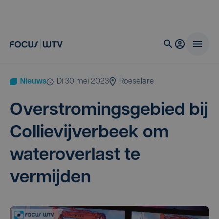
Nieuws
di 30 mei 2023
Roeselare
Over­stro­mings­ge­bied bij
Col­lievij­ver­beek om
water­over­last te
vermijden