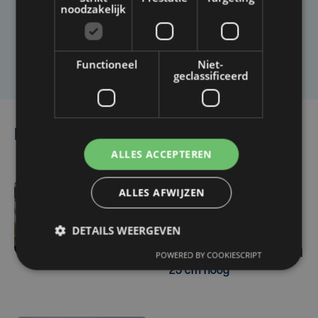
artikel?
noodzakelijk
Laat het ons weten
Functioneel
Niet-
geclassificeerd
Lees ook
ALLES ACCEPTEREN
ALLES AFWIJZEN
zo 21 juni | 11:47
School in Waregem
DETAILS WEERGEVEN
volledig ondergelopen na
onweer: "Het water stond
POWERED BY COOKIESCRIPT
25 cm hoog"