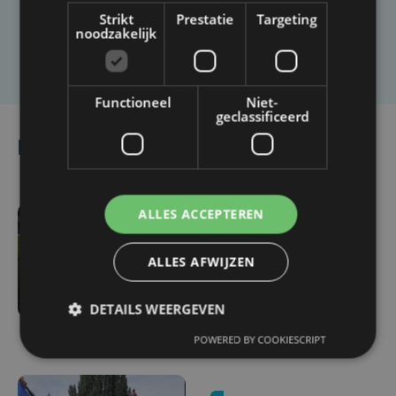
Strikt
Prestatie
Targeting
noodzakelijk
Laat het ons weten
Functioneel
Niet-
geclassificeerd
Lees ook
ALLES ACCEPTEREN
ma 2 maart | 11:25
100 jaar Last Post onder
ALLES AFWIJZEN
Menenpoort: alle 55.000
namen worden
DETAILS WEERGEVEN
voorgelezen
POWERED BY COOKIESCRIPT