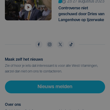
zo 27 augustus 2023
Controverse niet
geschuwd door Dries van
Langenhove op Ijzerwake
Maak zelf het nieuws
Zie of hoor je iets dat interessant is voor alle West-Vlamingen,
aarzel dan niet om ons te contacteren.
Nieuws melden
Over ons