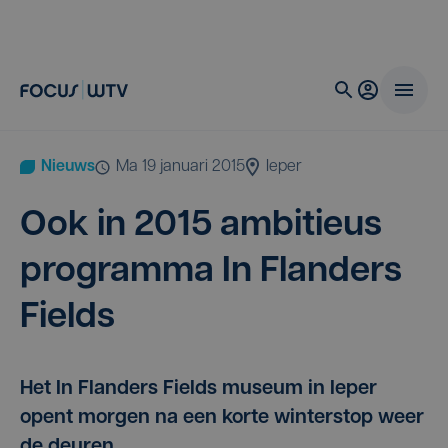
Nieuws
ma 19 januari 2015
Ieper
Ook in
2015
ambi­ti­eus
pro­gram­ma In Flan­ders
Fields
Het In Flanders Fields museum in Ieper
opent morgen na een korte winterstop weer
de deuren.