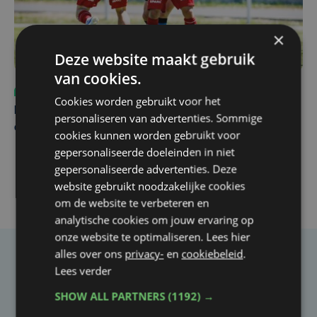
×
Deze website maakt gebruik
van cookies.
Sport
vr 31 juli | 12:46
Cookies worden gebruikt voor het
Net voor kraker tegen Essevee: match van KV Kortrijk
personaliseren van advertenties. Sommige
op Anderlecht uitgesteld door Europees voetbal
cookies kunnen worden gebruikt voor
gepersonaliseerde doeleinden in niet
gepersonaliseerde advertenties. Deze
website gebruikt noodzakelijke cookies
om de website te verbeteren en
analytische cookies om jouw ervaring op
onze website te optimaliseren. Lees hier
alles over ons
privacy-
en
cookiebeleid
.
Taalfout opgemerkt?
Lees verder
Heb je een taal- of schrijffout opgemerkt in dit
SHOW ALL PARTNERS
(1192) →
artikel?