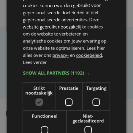
cookies kunnen worden gebruikt voor
gepersonaliseerde doeleinden in niet
gepersonaliseerde advertenties. Deze
website gebruikt noodzakelijke cookies
om de website te verbeteren en
analytische cookies om jouw ervaring op
Taalfout opgemerkt?
onze website te optimaliseren. Lees hier
Heb je een taal- of schrijffout opgemerkt in dit
alles over ons
privacy-
en
cookiebeleid
.
artikel?
Lees verder
SHOW ALL PARTNERS
(1192) →
Laat het ons weten
Strikt
Prestatie
Targeting
noodzakelijk
Lees ook
Functioneel
Niet-
geclassificeerd