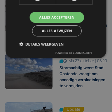
do 8 januari | 13:10
Bij storm Goretti wordt
ALLES ACCEPTEREN
het uitkijken op drie
fronten: sneeuw, regen en
ALLES AFWIJZEN
wind, aan de kust nemen
ze maatregelen
DETAILS WEERGEVEN
POWERED BY COOKIESCRIPT
ma 27 oktober | 08:29
Stormachtig weer: Stad
Oostende vraagt om
onnodige verplaatsingen
te vermijden
Update