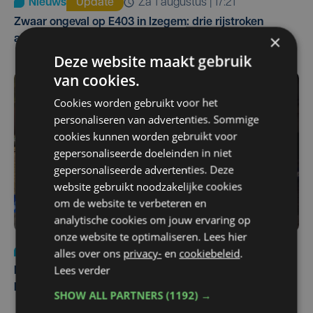
Nieuws
Update
za 1 augustus | 17:21
Zwaar ongeval op E403 in Izegem: drie rijstroken
×
afgesloten
Deze website maakt gebruik
van cookies.
Cookies worden gebruikt voor het
personaliseren van advertenties. Sommige
cookies kunnen worden gebruikt voor
gepersonaliseerde doeleinden in niet
gepersonaliseerde advertenties. Deze
website gebruikt noodzakelijke cookies
om de website te verbeteren en
analytische cookies om jouw ervaring op
onze website te optimaliseren. Lees hier
Nieuws
di 4 augustus | 09:32
alles over ons
privacy-
en
cookiebeleid
.
Lees verder
Man en vrouw dood aangetroffen in woning in Sint-
Pieters Brugge
SHOW ALL PARTNERS
(1192) →