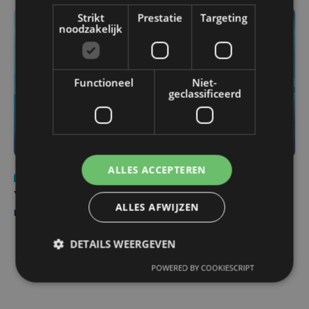
Strikt
Prestatie
Targeting
noodzakelijk
Functioneel
Niet-
geclassificeerd
ALLES ACCEPTEREN
Nieuws
do 6 augustus | 21:30
Yaro (19), slachtoffer van vechtpartij, is na
ALLES AFWIJZEN
maandenlange coma overleden
DETAILS WEERGEVEN
POWERED BY COOKIESCRIPT