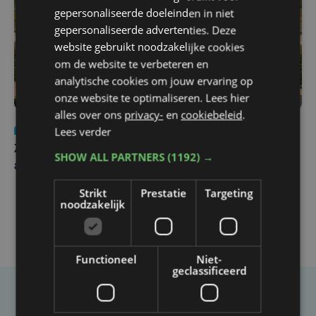
gepersonaliseerde doeleinden in niet
gepersonaliseerde advertenties. Deze
website gebruikt noodzakelijke cookies
om de website te verbeteren en
analytische cookies om jouw ervaring op
onze website te optimaliseren. Lees hier
alles over ons
privacy-
en
cookiebeleid
.
Nieuws
Update
za 1 augustus | 17:21
Lees verder
Zwaar ongeval op E403 in Izegem: drie rijstroken
SHOW ALL PARTNERS
(1192) →
afgesloten
Strikt
Prestatie
Targeting
noodzakelijk
Functioneel
Niet-
geclassificeerd
Taalfout opgemerkt?