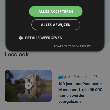
Heb je een taal- of schrijffout opgemerkt in dit
artikel?
ALLES ACCEPTEREN
ALLES AFWIJZEN
Laat het ons weten
DETAILS WEERGEVEN
POWERED BY COOKIESCRIPT
Lees ook
ma 2 maart | 11:25
100 jaar Last Post onder
Menenpoort: alle 55.000
namen worden
voorgelezen