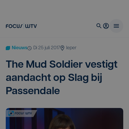
Nieuws
di 25 juli 2017
Ieper
The Mud Sol­dier ves­tigt
aan­dacht op Slag bij
Passendale