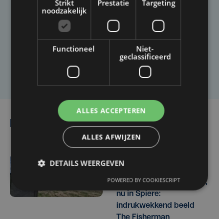
Strikt
Prestatie
Targeting
Taalfout opgemerkt?
noodzakelijk
Heb je een taal- of schrijffout opgemerkt in dit
artikel?
Functioneel
Niet-
geclassificeerd
Laat het ons weten
ALLES ACCEPTEREN
Lees ook
ALLES AFWIJZEN
DETAILS WEERGEVEN
do 10 juli 2025 | 14:36
POWERED BY COOKIESCRIPT
Vorig jaar nog in Venetië,
nu in Spiere:
indrukwekkend beeld
The Fisherman