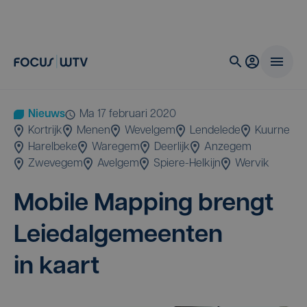
Nieuws
ma 17 februari 2020
Kortrijk
Menen
Wevelgem
Lendelede
Kuurne
Harelbeke
Waregem
Deerlijk
Anzegem
Zwevegem
Avelgem
Spiere-Helkijn
Wervik
Mobi­le Map­ping brengt
Lei­e­dal­ge­meen­ten
in kaart