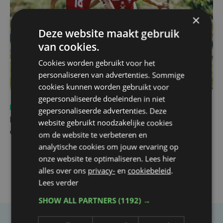
×
Deze website maakt gebruik
van cookies.
Cookies worden gebruikt voor het
personaliseren van advertenties. Sommige
cookies kunnen worden gebruikt voor
gepersonaliseerde doeleinden in niet
Sport
vr 31 juli | 12:46
gepersonaliseerde advertenties. Deze
Net voor kraker tegen Essevee: match van KV Kortrijk
website gebruikt noodzakelijke cookies
op Anderlecht uitgesteld door Europees voetbal
om de website te verbeteren en
analytische cookies om jouw ervaring op
onze website te optimaliseren. Lees hier
alles over ons
privacy-
en
cookiebeleid
.
Lees verder
SHOW ALL PARTNERS
(1192) →