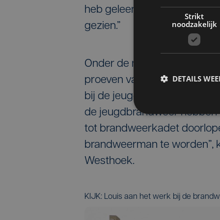
heb geleerd hoe je een bra
Strikt
noodzakelijk
gezien.”
Onder de noemer ‘één team é
DETAILS WE
proeven van een echte brandw
bij de jeugdbrandweer in Werv
de jeugdbrandweer hebben w
tot brandweerkadet doorlope
brandweerman te worden”, kl
Westhoek.
KIJK: Louis aan het werk bij de brand