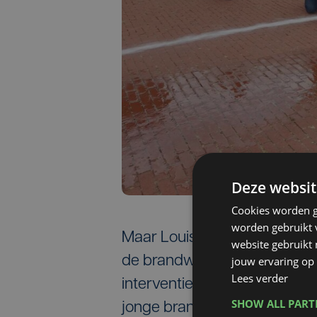
Deze websit
Cookies worden g
worden gebruikt v
Maar Louis zet door en wil 
website gebruikt
de brandweer opgeroepen v
jouw ervaring op 
Lees verder
interventie. Hij hielp onder 
SHOW ALL PAR
jonge brandweerman vindt dat 