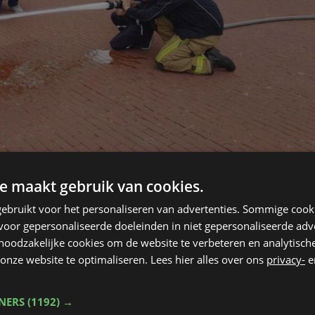
e maakt gebruik van cookies.
ebruikt voor het personaliseren van advertenties. Sommige coo
oor gepersonaliseerde doeleinden in niet gepersonaliseerde adv
brandweerman worden. Tijdens de oefening we
 noodzakelijke cookies om de website te verbeteren en analytisc
oor een woningbrand en Louis mocht mee op
onze website te optimaliseren. Lees hier alles over ons
privacy-
e
andere een slachtoffer evacueren. De
TNERS
(1192) →
hij veel geleerd heeft tijdens de oefening: “Ik