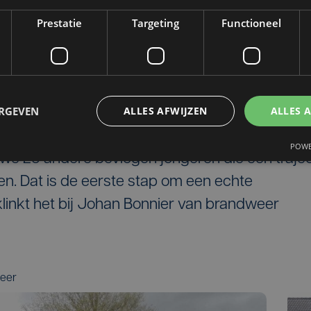
nd moet blussen en ik heb de brandweerwagen
Prestatie
Targeting
Functioneel
én familie’ wilde de brandweer Louis laten
ERGEVEN
ALLES AFWIJZEN
ALLES 
eeroefening. Het is niet uitgesloten dat Louis
ik aan de slag kan. “Louis is heel bevlogen. Bi
POWE
e 25 andere bevlogen jongeren die een traje
n. Dat is de eerste stap om een echte
inkt het bij Johan Bonnier van brandweer
weer