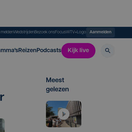
s melden
Wedstrijden
Bezoek ons
FocusWTV+
Logo
Aanmelden
amma's
Reizen
Podcasts
Kijk live
Meest
gelezen
r