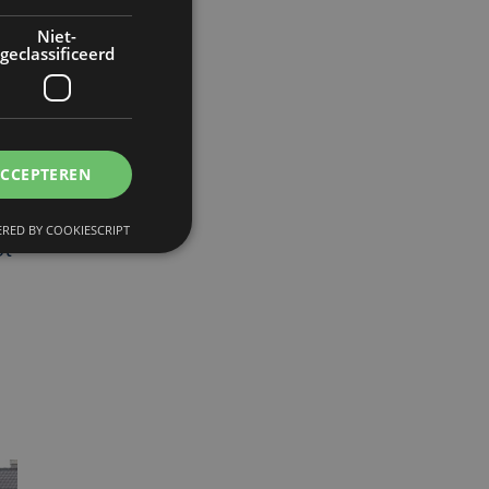
s
Niet-
geclassificeerd
ACCEPTEREN
j
RED BY COOKIESCRIPT
ct