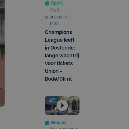
Sport
ma 3
augustus |
17:39
Champions
League leeft
in Oostende:
lange wachtrij
voor tickets
Union -
Bodø/Glimt
Nieuws