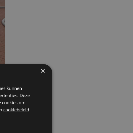
×
kies kunnen
ertenties. Deze
rd
he cookies om
n
cookiebeleid
.