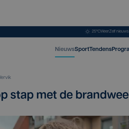
25°C
Weer
Zelf nieuw
Nieuws
Sport
Tendens
Progr
ervik
 op stap met de brandwee