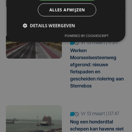
onder R32 in Hooglede
gaan nieuwe fase in: oprit
ALLES AFWIJZEN
tijdelijk dicht
DETAILS WEERGEVEN
POWERED BY COOKIESCRIPT
vr 13 maart | 17:21
Werken
Moorseelsesteenweg
afgerond: nieuwe
fietspaden en
gescheiden riolering aan
Sterrebos
vr 13 maart | 07:47
Nog een honderdtal
schepen kan havens niet