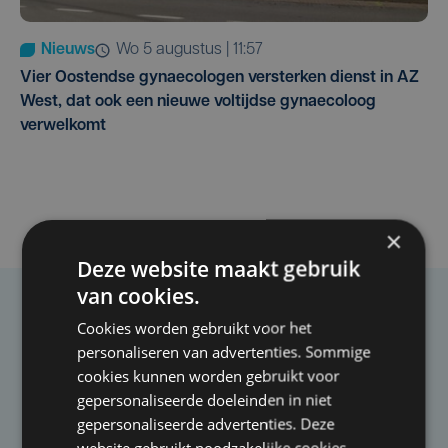
Nieuws
wo 5 augustus | 11:57
Vier Oostendse gynaecologen versterken dienst in AZ
West, dat ook een nieuwe voltijdse gynaecoloog
verwelkomt
×
Deze website maakt gebruik
van cookies.
Taalfout opgemerkt?
Cookies worden gebruikt voor het
personaliseren van advertenties. Sommige
Heb je een taal- of schrijffout opgemerkt in dit
cookies kunnen worden gebruikt voor
artikel?
gepersonaliseerde doeleinden in niet
gepersonaliseerde advertenties. Deze
website gebruikt noodzakelijke cookies
Laat het ons weten