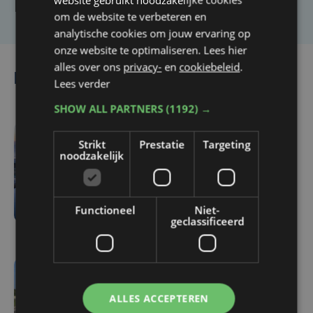
om de website te verbeteren en
analytische cookies om jouw ervaring op
onze website te optimaliseren. Lees hier
alles over ons
privacy-
en
cookiebeleid
.
Lees ook
Lees verder
SHOW ALL PARTNERS
(1192) →
Strikt
Prestatie
Targeting
vr 24 april | 16:00
noodzakelijk
Stad Oostende vraagt
inwoners mee te denken
over toekomst van
Functioneel
Niet-
Oosteroever
geclassificeerd
vr 24 april | 14:42
ALLES ACCEPTEREN
Werken aan fietstunnel