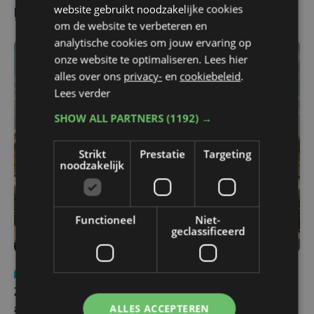
website gebruikt noodzakelijke cookies
Meest gelezen
om de website te verbeteren en
analytische cookies om jouw ervaring op
onze website te optimaliseren. Lees hier
alles over ons
privacy-
en
cookiebeleid
.
Lees verder
SHOW ALL PARTNERS
(1192) →
Strikt
Prestatie
Targeting
noodzakelijk
Functioneel
Niet-
geclassificeerd
Nieuws
Update
za 1 augustus | 17:21
Zwaar ongeval op E403 in Izegem: drie rijstroken
ALLES ACCEPTEREN
afgesloten