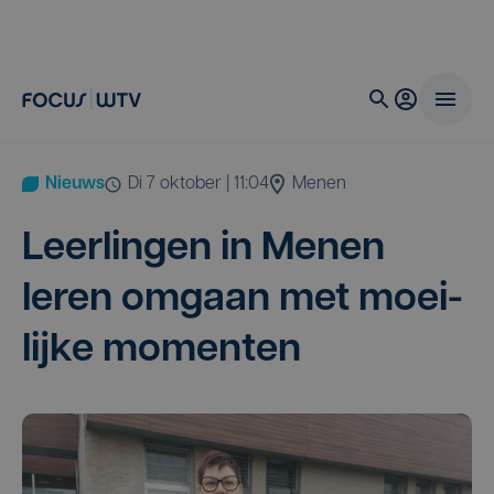
Nieuws
di 7 oktober | 11:04
Menen
Leer­lin­gen in Menen
leren omgaan met moei­
lij­ke momenten