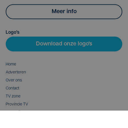
Meer info
Logo's
Download onze logo's
Home
Adverteren
Over ons
Contact
TV zone
Provincie TV
Wedstrijden
Mediaconnect