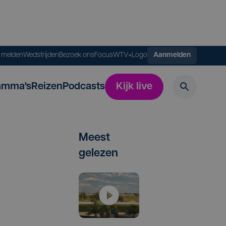
s melden
Wedstrijden
Bezoek ons
FocusWTV+
Logo
Aanmelden
amma's
Reizen
Podcasts
Kijk live
Meest
gelezen