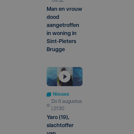
09:32
Man en vrouw
dood
aangetroffen
in woning in
Sint-Pieters
t
Brugge
Nieuws
do 6 augustus
| 21:30
Yaro (19),
slachtoffer
van