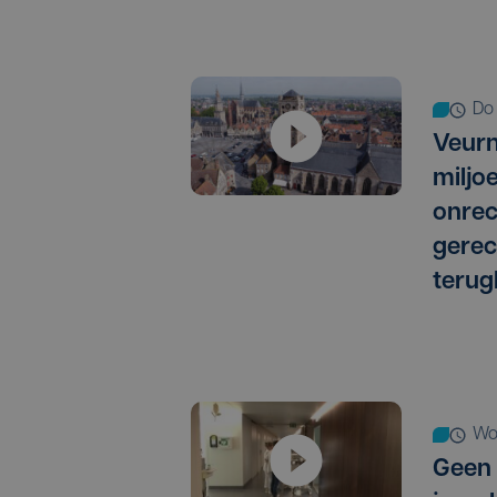
d
Veurn
miljo
onrec
gere
terug
w
Geen 