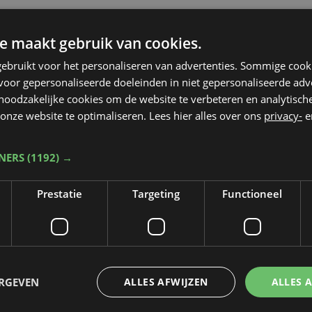
e maakt gebruik van cookies.
ebruikt voor het personaliseren van advertenties. Sommige coo
oor gepersonaliseerde doeleinden in niet gepersonaliseerde adv
 noodzakelijke cookies om de website te verbeteren en analytisc
onze website te optimaliseren. Lees hier alles over ons
privacy-
e
TNERS
(1192) →
Prestatie
Targeting
Functioneel
Taalfout opgemerkt?
Heb je een taal- of schrijffout opgemerkt in dit artikel?
ERGEVEN
ALLES AFWIJZEN
ALLES 
Laat het ons weten