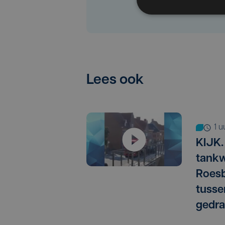
Lees ook
1 
KIJK.
tankw
Roesb
tusse
gedra