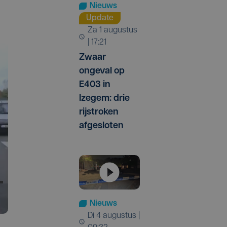
Nieuws
Update
za 1 augustus
| 17:21
Zwaar
ongeval op
E403 in
Izegem: drie
rijstroken
afgesloten
Nieuws
di 4 augustus |