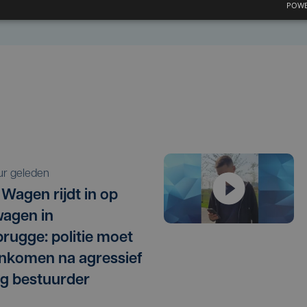
POWE
uur geleden
 Wagen rijdt in op
agen in
rugge: politie moet
nkomen na agressief
g bestuurder