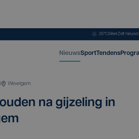
25°C
Weer
Zelf nieuw
Nieuws
Sport
Tendens
Progr
5
Wevelgem
u­den na gij­ze­ling in
lgem