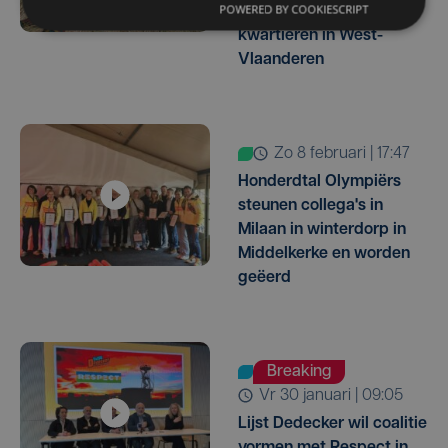
POWERED BY COOKIESCRIPT
grootste militaire
kwartieren in West-
Vlaanderen
zo 8 februari | 17:47
Honderdtal Olympiërs
steunen collega's in
Milaan in winterdorp in
Middelkerke en worden
geëerd
Breaking
vr 30 januari | 09:05
Lijst Dedecker wil coalitie
vormen met Respect in