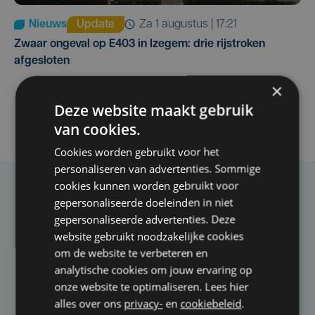
Nieuws
Update
za 1 augustus | 17:21
Zwaar ongeval op E403 in Izegem: drie rijstroken
afgesloten
×
Deze website maakt gebruik
van cookies.
Cookies worden gebruikt voor het
personaliseren van advertenties. Sommige
cookies kunnen worden gebruikt voor
Taalfout opgemerkt?
gepersonaliseerde doeleinden in niet
gepersonaliseerde advertenties. Deze
Heb je een taal- of schrijffout opgemerkt in dit
website gebruikt noodzakelijke cookies
artikel?
om de website te verbeteren en
analytische cookies om jouw ervaring op
onze website te optimaliseren. Lees hier
Laat het ons weten
alles over ons
privacy-
en
cookiebeleid
.