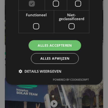
Functioneel
Niet-
geclassificeerd
ALLES ACCEPTEREN
Sport
ma 3 augustus | 17:39
ALLES AFWIJZEN
Champions League leeft in Oostende: lange wachtrij
voor tickets Union - Bodø/Glimt
DETAILS WEERGEVEN
POWERED BY COOKIESCRIPT