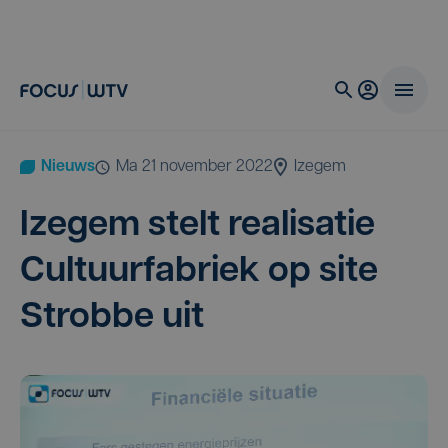
Nieuws
ma 21 november 2022
Izegem
Ize­gem stelt rea­li­sa­tie
Cul­tuur­fa­briek op site
Strob­be uit