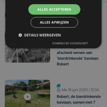
ALLES ACCEPTEREN
Lees ook
ALLES AFWIJZEN
DETAILS WEERGEVEN
wo 5 november | 10:36
POWERED BY COOKIESCRIPT
De Zonnegloed moet
afscheid nemen van
‘bierdrinkende’ baviaan
Robert
ma 16 juni 2025 | 12:34
Robert, de bierdrinkende
baviaan, samen met 7