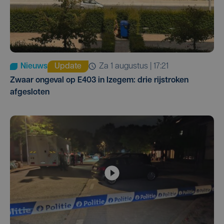
Nieuws
Update
za 1 augustus | 17:21
Zwaar ongeval op E403 in Izegem: drie rijstroken
afgesloten