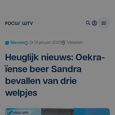
Nieuws
di 31 januari 2023
Vleteren
Heug­lijk nieuws: Oek­ra­
ïen­se beer San­dra
beval­len van drie
welpjes