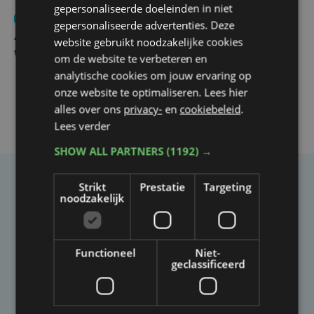
gepersonaliseerde doeleinden in niet
Nieuws
do 30 juli | 12:57
gepersonaliseerde advertenties. Deze
Autobestuurster rijdt na foutief manoeuvre tegen
website gebruikt noodzakelijke cookies
winkelgevel in Ieper
om de website te verbeteren en
analytische cookies om jouw ervaring op
onze website te optimaliseren. Lees hier
alles over ons
privacy-
en
cookiebeleid
.
Lees verder
SHOW ALL PARTNERS
(1192) →
Strikt
Prestatie
Targeting
Taalfout opgemerkt?
noodzakelijk
Heb je een taal- of schrijffout opgemerkt in dit
artikel?
Functioneel
Niet-
geclassificeerd
Laat het ons weten