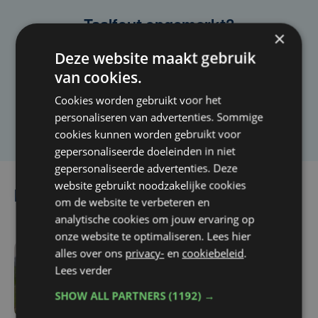
Taalfout opgemerkt?
×
Heb je een taal- of schrijffout opgemerkt in dit
Deze website maakt gebruik
artikel?
van cookies.
Cookies worden gebruikt voor het
Laat het ons weten
personaliseren van advertenties. Sommige
cookies kunnen worden gebruikt voor
gepersonaliseerde doeleinden in niet
gepersonaliseerde advertenties. Deze
website gebruikt noodzakelijke cookies
Lees ook
om de website te verbeteren en
analytische cookies om jouw ervaring op
onze website te optimaliseren. Lees hier
alles over ons
privacy-
en
cookiebeleid
.
vr 26 juni | 12:07
Lees verder
Lefebvre opent Ypres
SHOW ALL PARTNERS
(1192) →
Rally met snelste tijd in
qualifying stage,