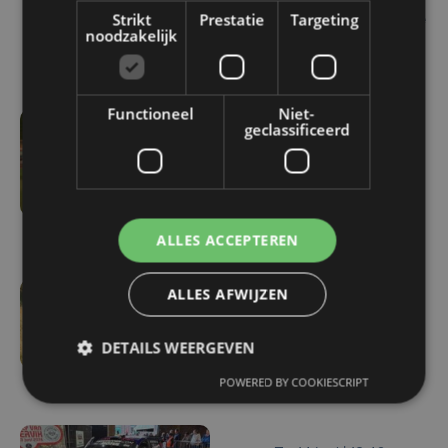
Strikt
Prestatie
Targeting
Verstappen belandt in de
noodzakelijk
gracht
Functioneel
Niet-
geclassificeerd
do 25 juni | 12:07
Laatste rechte lijn naar
Ypres Rally ingezet met
shakedown
ALLES ACCEPTEREN
ALLES AFWIJZEN
di 23 juni | 14:26
Groen Ieper heel kritisch
DETAILS WEERGEVEN
over rally in de Westhoek
POWERED BY COOKIESCRIPT